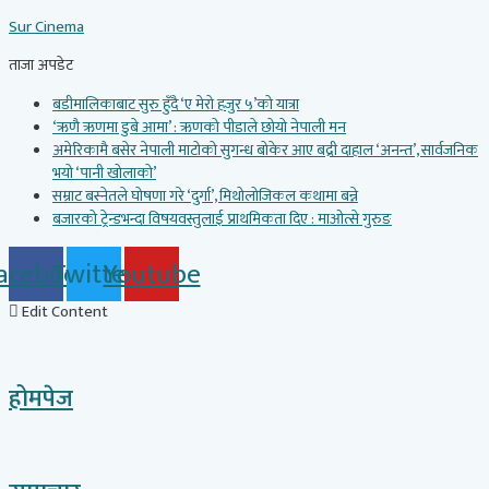
Skip
Sur Cinema
to
content
ताजा अपडेट
बडीमालिकाबाट सुरु हुँदै ‘ए मेरो हजुर ५’को यात्रा
‘ऋणै ऋणमा डुबे आमा’ : ऋणको पीडाले छोयो नेपाली मन
अमेरिकामै बसेर नेपाली माटोको सुगन्ध बोकेर आए बद्री दाहाल ‘अनन्त’, सार्वजनिक
भयो ‘पानी खोलाको’
सम्राट बस्नेतले घोषणा गरे ‘दुर्गा’, मिथोलोजिकल कथामा बन्ने
बजारको ट्रेन्डभन्दा विषयवस्तुलाई प्राथमिकता दिए : माओत्से गुरुङ
acebook
Twitter
Youtube
Edit Content
होमपेज