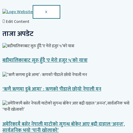
X
Edit Content
ताजा अपडेट
बडीमालिकाबाट सुरु हुँदै ‘ए मेरो हजुर ५’को यात्रा
‘ऋणै ऋणमा डुबे आमा’ : ऋणको पीडाले छोयो नेपाली मन
अमेरिकामै बसेर नेपाली माटोको सुगन्ध बोकेर आए बद्री दाहाल ‘अनन्त’,
सार्वजनिक भयो ‘पानी खोलाको’