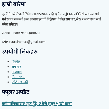
हाम्रो बारेमा
सुरसिनेमाले नेपाली सिनेमा(अन्य भाषाका सहित) गित सङ्गीतका गतिबिधी लगायत यसै
मनोरन्जन सम्बन्धी अन्य आयाम हरुको बिश्लेषण, विभिन्न समाचार, लेख र श्रब्य दृश्य लाई
समेत समेट्छ।
सम्पर्क : +९७७ ९८५१३४०७८३
ईमेल : surcinema1@gmail.com
उपयोगी लिंकहरु
होमपेज
समाचार
अन्तर्वार्ता
गित~संगीत
फोटो~ग्यालरी
पपुलर अपडेट
बडीमालिकाबाट सुरु हुँदै ‘ए मेरो हजुर ५’को यात्रा