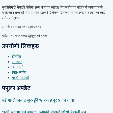
सुरसिनेमाले नेपाली सिनेमा(अन्य भाषाका सहित) गित सङ्गीतका गतिबिधी लगायत यसै
मनोरन्जन सम्बन्धी अन्य आयाम हरुको बिश्लेषण, विभिन्न समाचार, लेख र श्रब्य दृश्य लाई
समेत समेट्छ।
सम्पर्क : +९७७ ९८५१३४०७८३
ईमेल : surcinema1@gmail.com
उपयोगी लिंकहरु
होमपेज
समाचार
अन्तर्वार्ता
गित~संगीत
फोटो~ग्यालरी
पपुलर अपडेट
बडीमालिकाबाट सुरु हुँदै ‘ए मेरो हजुर ५’को यात्रा
‘ऋणै ऋणमा डुबे आमा’ : ऋणको पीडाले छोयो नेपाली मन