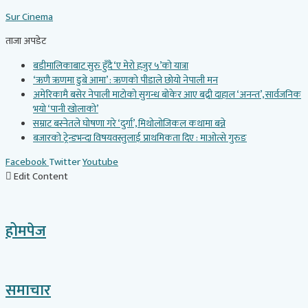
Skip
Sur Cinema
to
content
ताजा अपडेट
बडीमालिकाबाट सुरु हुँदै ‘ए मेरो हजुर ५’को यात्रा
‘ऋणै ऋणमा डुबे आमा’ : ऋणको पीडाले छोयो नेपाली मन
अमेरिकामै बसेर नेपाली माटोको सुगन्ध बोकेर आए बद्री दाहाल ‘अनन्त’, सार्वजनिक
भयो ‘पानी खोलाको’
सम्राट बस्नेतले घोषणा गरे ‘दुर्गा’, मिथोलोजिकल कथामा बन्ने
बजारको ट्रेन्डभन्दा विषयवस्तुलाई प्राथमिकता दिए : माओत्से गुरुङ
Facebook
Twitter
Youtube
Edit Content
होमपेज
समाचार