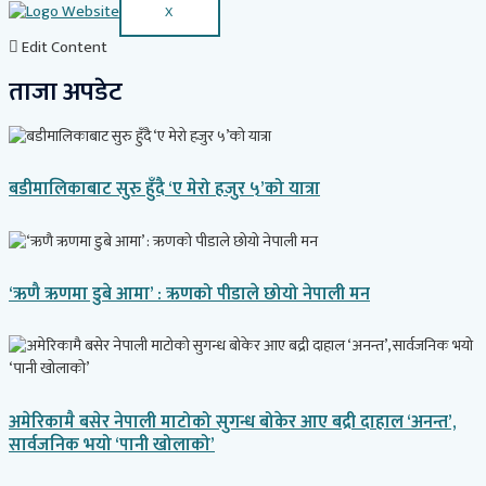
X
Edit Content
ताजा अपडेट
बडीमालिकाबाट सुरु हुँदै ‘ए मेरो हजुर ५’को यात्रा
‘ऋणै ऋणमा डुबे आमा’ : ऋणको पीडाले छोयो नेपाली मन
अमेरिकामै बसेर नेपाली माटोको सुगन्ध बोकेर आए बद्री दाहाल ‘अनन्त’,
सार्वजनिक भयो ‘पानी खोलाको’