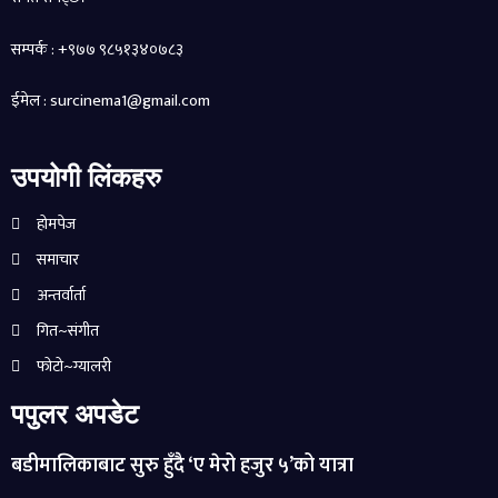
सम्पर्क : +९७७ ९८५१३४०७८३
ईमेल : surcinema1@gmail.com
उपयोगी लिंकहरु
होमपेज
समाचार
अन्तर्वार्ता
गित~संगीत
फोटो~ग्यालरी
पपुलर अपडेट
बडीमालिकाबाट सुरु हुँदै ‘ए मेरो हजुर ५’को यात्रा