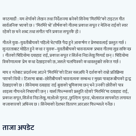
काठमाडौं : यम शेर्पाको लेखन तथा निर्देशनमा बनेको सिनेमा ‘मिरमिरे’को टाइटल गीत
सार्वजनिक भएको छ । ‘मिरमिरे भो’ शीर्षकको गीतमा प्रकाश सपूत र मेलिना राईको स्वर
रहेको छ भने शब्द तथा संगीत पनि प्रकाश सपूतकै हो ।
गीतले युवा–युवतीबीचको पहिलो भेटपछि पैदा हुने आकर्षण र प्रेमभावलाई प्रस्तुत गर्छ ।
सुन्दरताबाट मोहित हुने कथा र युवक–युवतीबीचको भावनात्मक प्रभाव गीतमा सुन्न सकिन्छ
। गीतको भिडियोमा दयाहाङ राई, प्रकाश सपूत र सिर्जना निङलेखु फिचर्ड छन् । भिडियोमा
त्रिकोणात्मक प्रेम कथा देखाइएको छ, जसले चलचित्रको कथावस्तुबारे संकेत गर्छ ।
माघ १ गतेबाट प्रदर्शनमा आउने ‘मिरमिरे’को टिजर यसअघि नै दर्शकको राम्रो प्रतिक्रिया
पाएको थियो । टिजरमा बाबा–छोरीबीचको भावनात्मक सम्बन्ध र मुख्य पात्रहरूबीचको द्वन्द्व
देखाइएको छ । सिनेमामा दयाहाङ राई बुवाको भूमिकामा छन् भने उनकी छोरीको पात्र
शाइसा गौचनले निभाएकी छन् । यार्सा फिल्म्सको प्रस्तुति रहेको ‘मिरमिरे’मा दयाहाङ राई,
प्रकाश सपूत, सिर्जना निङलेखु, माओत्से गुरुङ, छुल्ठिम गुरुङ, भोलाराज सापकोटा लगायत
कलाकारको अभिनय छ । सिनेमाको देशभर वितरण आरआर फिल्म्सले गर्नेछ ।
ताजा अपडेट