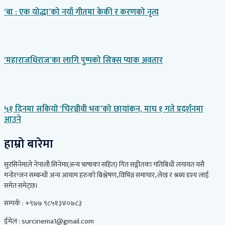
‘बा : एक योद्धा’को नयाँ गीतमा केकी र करणको नृत्य
‘महाराजधिराज’का लागि पुष्पको सिक्स प्याक अवतार
५१ दिनमा सकियो ‘चिरञ्जीवी भवः’को छायांकन, माघ १ गते प्रदर्शनमा
आउने
हाम्रो बारेमा
सुरसिनेमाले नेपाली सिनेमा(अन्य भाषाका सहित) गित सङ्गीतका गतिबिधी लगायत यसै
मनोरन्जन सम्बन्धी अन्य आयाम हरुको बिश्लेषण, विभिन्न समाचार, लेख र श्रब्य दृश्य लाई
समेत समेट्छ।
सम्पर्क : +९७७ ९८५१३४०७८३
ईमेल : surcinema1@gmail.com