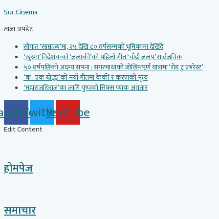
Skip
Sur Cinema
to
content
ताजा अपडेट
सौगात ‘साम्राज्य’मा, २५ देखि ८० वर्षसम्मको भूमिकामा देखिँदै
‘खुस्मा’ निर्देशकको ‘जलाकी’को पहिलो गीत ‘चाँदी जलप’ सार्वजनिक
५० वर्षपछिको अदम्य सपना : सगरमाथाको जोखिमपूर्ण यात्रामा ‘रोड टु एभरेस्ट’
‘बा : एक योद्धा’को नयाँ गीतमा केकी र करणको नृत्य
‘महाराजधिराज’का लागि पुष्पको सिक्स प्याक अवतार
acebook
Twitter
Youtube
Edit Content
होमपेज
समाचार