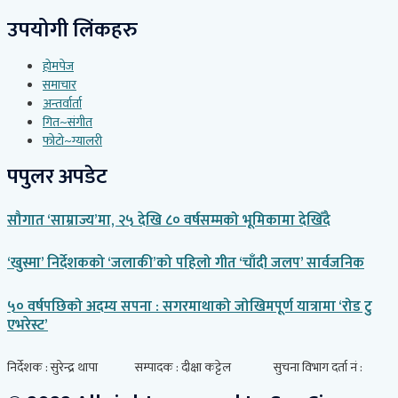
उपयोगी लिंकहरु
होमपेज
समाचार
अन्तर्वार्ता
गित~संगीत
फोटो~ग्यालरी
पपुलर अपडेट
सौगात ‘साम्राज्य’मा, २५ देखि ८० वर्षसम्मको भूमिकामा देखिँदै
‘खुस्मा’ निर्देशकको ‘जलाकी’को पहिलो गीत ‘चाँदी जलप’ सार्वजनिक
५० वर्षपछिको अदम्य सपना : सगरमाथाको जोखिमपूर्ण यात्रामा ‘रोड टु
एभरेस्ट’
निर्देशक : सुरेन्द्र थापा सम्पादक : दीक्षा कट्टेल सुचना विभाग दर्ता नं :