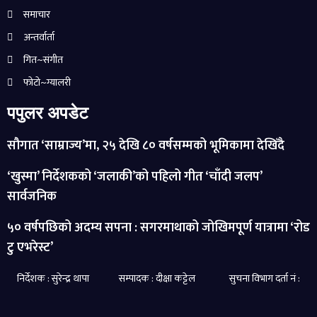
समाचार
अन्तर्वार्ता
गित~संगीत
फोटो~ग्यालरी
पपुलर अपडेट
सौगात ‘साम्राज्य’मा, २५ देखि ८० वर्षसम्मको भूमिकामा देखिँदै
‘खुस्मा’ निर्देशकको ‘जलाकी’को पहिलो गीत ‘चाँदी जलप’
सार्वजनिक
५० वर्षपछिको अदम्य सपना : सगरमाथाको जोखिमपूर्ण यात्रामा ‘रोड
टु एभरेस्ट’
निर्देशक : सुरेन्द्र थापा सम्पादक : दीक्षा कट्टेल सुचना विभाग दर्ता नं :