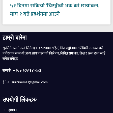
५१ दिनमा सकियो ‘चिरञ्जीवी भवः’को छायांकन,
माघ १ गते प्रदर्शनमा आउने
हाम्रो बारेमा
सुरसिनेमाले नेपाली सिनेमा(अन्य भाषाका सहित) गित सङ्गीतका गतिबिधी लगायत यसै
मनोरन्जन सम्बन्धी अन्य आयाम हरुको बिश्लेषण, विभिन्न समाचार, लेख र श्रब्य दृश्य लाई
समेत समेट्छ।
सम्पर्क : +९७७ ९८५१३४०७८३
ईमेल : surcinema1@gmail.com
उपयोगी लिंकहरु
होमपेज