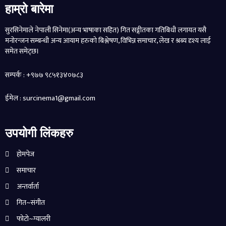
हाम्रो बारेमा
सुरसिनेमाले नेपाली सिनेमा(अन्य भाषाका सहित) गित सङ्गीतका गतिबिधी लगायत यसै
मनोरन्जन सम्बन्धी अन्य आयाम हरुको बिश्लेषण, विभिन्न समाचार, लेख र श्रब्य दृश्य लाई
समेत समेट्छ।
सम्पर्क : +९७७ ९८५१३४०७८३
ईमेल : surcinema1@gmail.com
उपयोगी लिंकहरु
होमपेज
समाचार
अन्तर्वार्ता
गित~संगीत
फोटो~ग्यालरी