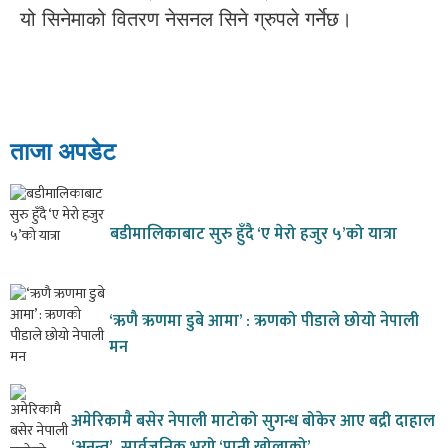
यो सिनेमाको वितरण नेसनल सिने ग्रुपले गर्नेछ।
ताजा अपडेट
बडीमालिकाबाट सुरु हुँदै ‘ए मेरो हजुर ५’को यात्रा
‘ऋणै ऋणमा डुबे आमा’ : ऋणको पीडाले छोयो नेपाली
मन
अमेरिकामै बसेर नेपाली माटोको सुगन्ध बोकेर आए बद्री दाहाल
‘अनन्त’, सार्वजनिक भयो ‘पानी खोलाको’