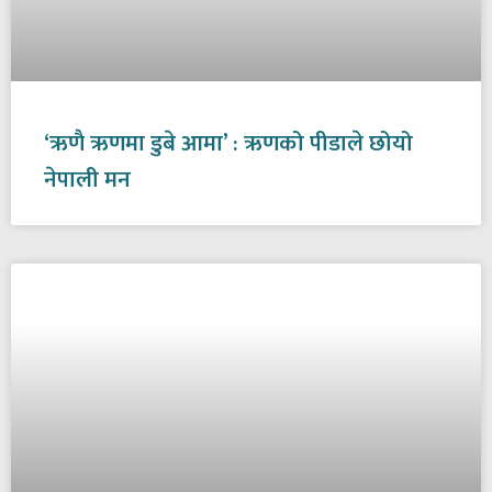
‘ऋणै ऋणमा डुबे आमा’ : ऋणको पीडाले छोयो
नेपाली मन