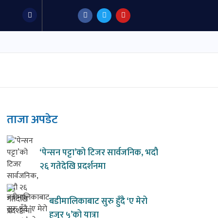
F
T
Y
a
w
o
c
i
u
e
t
t
b
t
u
o
e
b
o
r
e
k
ताजा अपडेट
‘पेन्सन पट्टा’को टिजर सार्वजनिक, भदौ
२६ गतेदेखि प्रदर्शनमा
बडीमालिकाबाट सुरु हुँदै ‘ए मेरो
हजुर ५’को यात्रा