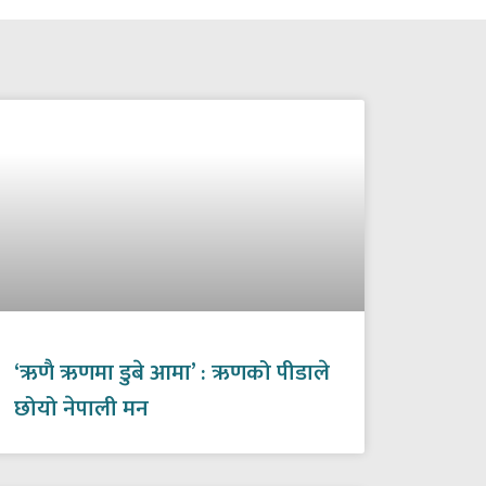
‘ऋणै ऋणमा डुबे आमा’ : ऋणको पीडाले
छोयो नेपाली मन