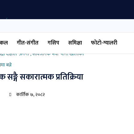
रदर्शनमा
टिकल
गीत-संगीत
गसिप
समिक्षा
फोटो-ग्यालरी
ी मन
द्री दाहाल ‘अनन्त’, सार्वजनिक भयो ‘पानी खोलाको’
ा बन्ने
 सङ्गै सकारात्मक प्रतिक्रिया
कार्तिक ७, २०८२