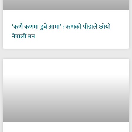
‘ऋणै ऋणमा डुबे आमा’ : ऋणको पीडाले छोयो
नेपाली मन