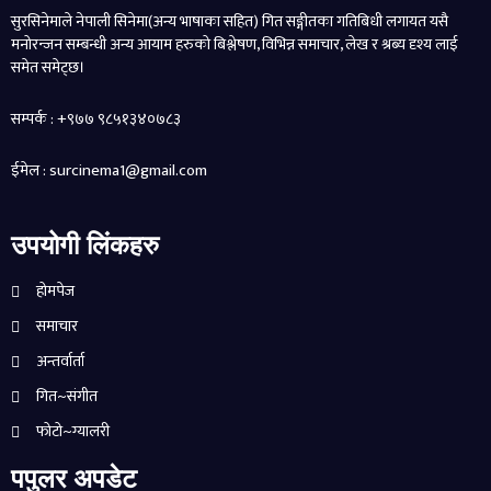
सुरसिनेमाले नेपाली सिनेमा(अन्य भाषाका सहित) गित सङ्गीतका गतिबिधी लगायत यसै
मनोरन्जन सम्बन्धी अन्य आयाम हरुको बिश्लेषण, विभिन्न समाचार, लेख र श्रब्य दृश्य लाई
समेत समेट्छ।
सम्पर्क : +९७७ ९८५१३४०७८३
ईमेल : surcinema1@gmail.com
उपयोगी लिंकहरु
होमपेज
समाचार
अन्तर्वार्ता
गित~संगीत
फोटो~ग्यालरी
पपुलर अपडेट