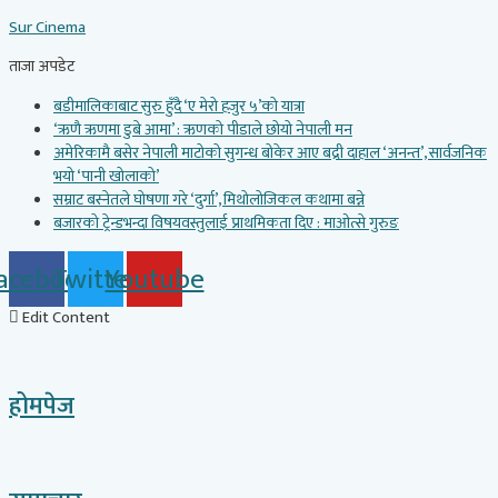
Skip
Sur Cinema
to
content
ताजा अपडेट
बडीमालिकाबाट सुरु हुँदै ‘ए मेरो हजुर ५’को यात्रा
‘ऋणै ऋणमा डुबे आमा’ : ऋणको पीडाले छोयो नेपाली मन
अमेरिकामै बसेर नेपाली माटोको सुगन्ध बोकेर आए बद्री दाहाल ‘अनन्त’, सार्वजनिक
भयो ‘पानी खोलाको’
सम्राट बस्नेतले घोषणा गरे ‘दुर्गा’, मिथोलोजिकल कथामा बन्ने
बजारको ट्रेन्डभन्दा विषयवस्तुलाई प्राथमिकता दिए : माओत्से गुरुङ
acebook
Twitter
Youtube
Edit Content
होमपेज