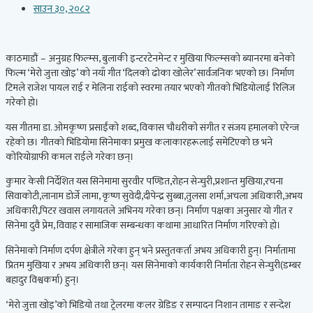
साउन ३०, २०८२
काठमाडौं – अनुग्रह फिल्म्स, बुलाकी इन्टरटेनमेन्ट र मुखिया फिल्म्सको ब्यानरमा बनेको
फिल्म ‘मेरो जुत्ता खोइ’ को नयाँ गीत ‘दिलको ढोका खोलेर’ सार्वजनिक भएको छ। निर्माण
टिमले राजेश पायल राई र मेलिना राईको स्वरमा तयार भएको गीतको भिडियोलाई रिलिज
गरेको हो।
यस गीतमा डा. ओमकृष्ण प्रसाईंको शब्द, विकास चौधरीको संगीत र संजय हमालको एरेन्ज
रहेको छ। गीतको भिडियोमा सिनेमाका प्रमुख कलाकारहरूलाई समेटिएको छ भने
कोरियोग्राफी कमल राईले गरेका छन्।
कुमार केसी निर्देशित यस सिनेमामा सुरवीर पण्डित,रोहन सेन्चुरी,प्रशान्त मुखिया,रचना
सिवाकोटी,लानाम डोर्जे लामा, कृष्ण सुवेदी,दीपेन्द्र सुब्बा,तुलसा शर्मा,अचला अधिकारी,अभय
अधिकारी,पिटर खवास लगायतले अभिनय गरेका छन्। निर्माण पक्षका अनुसार यो गीत र
सिनेमा दुवै प्रेम, विवाह र सामाजिक सम्बन्धका कथामा आधारित निर्माण गरिएको हो।
सिनेमाको निर्माण दर्पण क्षेत्रीले गरेका हुन् भने प्रस्तुतकर्ता अभय अधिकारी हुन्। निर्मातामा
प्रितम मुखिया र अभय अधिकारी छन्। यस सिनेमाको कार्यकारी निर्माता रोहन सेन्चुरी(डम्बर
बहादुर विश्वकर्मा) हुन्।
‘मेरो जुत्ता खोइ’को भिडियो तथा ट्रेलरमा कलर ग्रेडिङ र सम्पादन निशान तामाङ र सन्देश