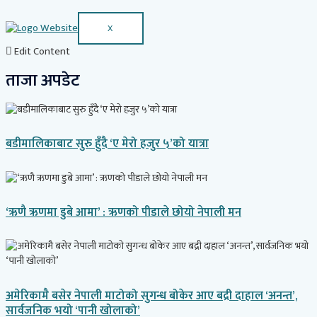
X
Edit Content
ताजा अपडेट
बडीमालिकाबाट सुरु हुँदै ‘ए मेरो हजुर ५’को यात्रा
‘ऋणै ऋणमा डुबे आमा’ : ऋणको पीडाले छोयो नेपाली मन
अमेरिकामै बसेर नेपाली माटोको सुगन्ध बोकेर आए बद्री दाहाल ‘अनन्त’,
सार्वजनिक भयो ‘पानी खोलाको’