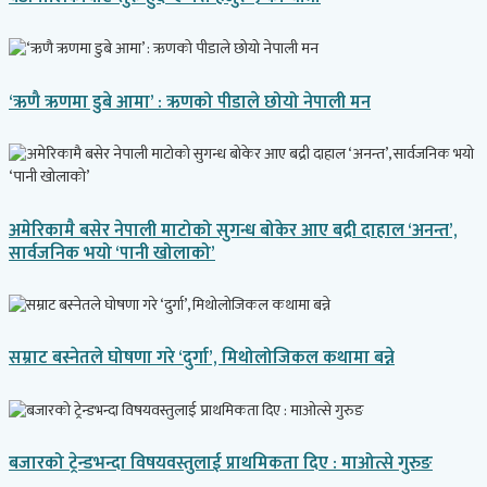
‘ऋणै ऋणमा डुबे आमा’ : ऋणको पीडाले छोयो नेपाली मन
अमेरिकामै बसेर नेपाली माटोको सुगन्ध बोकेर आए बद्री दाहाल ‘अनन्त’,
सार्वजनिक भयो ‘पानी खोलाको’
सम्राट बस्नेतले घोषणा गरे ‘दुर्गा’, मिथोलोजिकल कथामा बन्ने
बजारको ट्रेन्डभन्दा विषयवस्तुलाई प्राथमिकता दिए : माओत्से गुरुङ