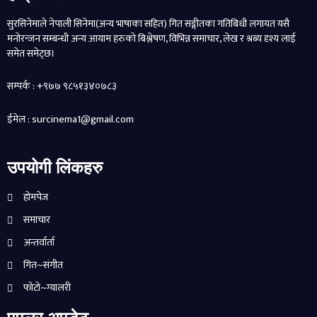
सुरसिनेमाले नेपाली सिनेमा(अन्य भाषाका सहित) गित सङ्गीतका गतिबिधी लगायत यसै
मनोरन्जन सम्बन्धी अन्य आयाम हरुको बिश्लेषण, विभिन्न समाचार, लेख र श्रब्य दृश्य लाई
समेत समेट्छ।
सम्पर्क : +९७७ ९८५१३४०७८३
ईमेल : surcinema1@gmail.com
उपयोगी लिंकहरु
होमपेज
समाचार
अन्तर्वार्ता
गित~संगीत
फोटो~ग्यालरी