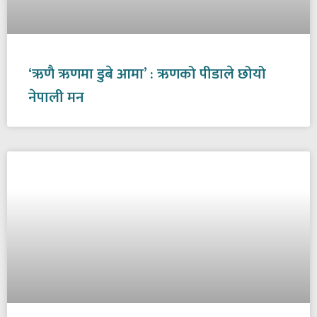
‘ऋणै ऋणमा डुबे आमा’ : ऋणको पीडाले छोयो
नेपाली मन