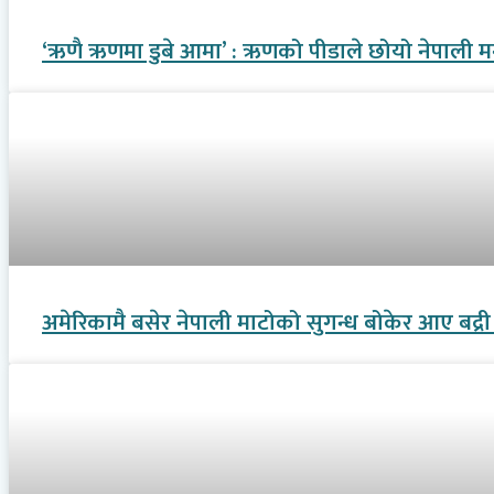
‘ऋणै ऋणमा डुबे आमा’ : ऋणको पीडाले छोयो नेपाली 
अमेरिकामै बसेर नेपाली माटोको सुगन्ध बोकेर आए बद्र