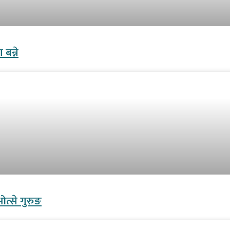
बन्ने
ओत्से गुरुङ