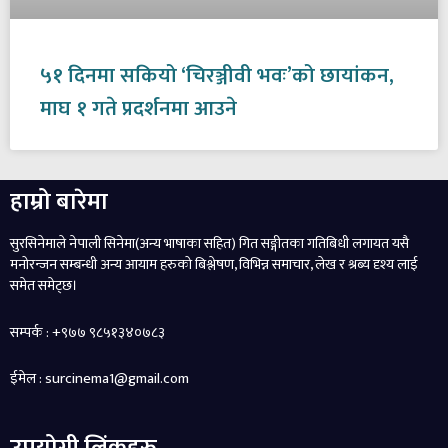
५१ दिनमा सकियो ‘चिरञ्जीवी भवः’को छायांकन,
माघ १ गते प्रदर्शनमा आउने
हाम्रो बारेमा
सुरसिनेमाले नेपाली सिनेमा(अन्य भाषाका सहित) गित सङ्गीतका गतिबिधी लगायत यसै
मनोरन्जन सम्बन्धी अन्य आयाम हरुको बिश्लेषण, विभिन्न समाचार, लेख र श्रब्य दृश्य लाई
समेत समेट्छ।
सम्पर्क : +९७७ ९८५१३४०७८३
ईमेल : surcinema1@gmail.com
उपयोगी लिंकहरु