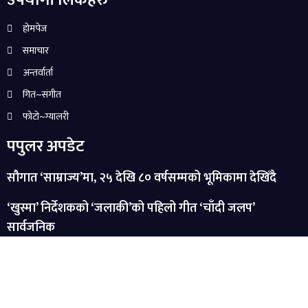
होमपेज
समाचार
अन्तर्वार्ता
गित~संगीत
फोटो~ग्यालरी
पपुलर अपडेट
सौगात ‘साम्राज्य’मा, २५ देखि ८० वर्षसम्मको भूमिकामा देखिँदै
‘खुस्मा’ निर्देशकको ‘जलाकी’को पहिलो गीत ‘चाँदी जलप’
सार्वजनिक
५० वर्षपछिको अदम्य सपना : सगरमाथाको जोखिमपूर्ण यात्रामा ‘रोड
टु एभरेस्ट’
निर्देशक : सुरेन्द्र थापा सम्पादक : दीक्षा कट्टेल सुचना विभाग दर्ता नं :