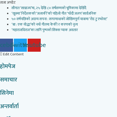
Skip
ताजा अपडेट
to
सौगात ‘साम्राज्य’मा, २५ देखि ८० वर्षसम्मको भूमिकामा देखिँदै
content
‘खुस्मा’ निर्देशकको ‘जलाकी’को पहिलो गीत ‘चाँदी जलप’ सार्वजनिक
५० वर्षपछिको अदम्य सपना : सगरमाथाको जोखिमपूर्ण यात्रामा ‘रोड टु एभरेस्ट’
‘बा : एक योद्धा’को नयाँ गीतमा केकी र करणको नृत्य
‘महाराजधिराज’का लागि पुष्पको सिक्स प्याक अवतार
acebook
Twitter
Youtube
Edit Content
होमपेज
समाचार
सिनेमा
अन्तर्वार्ता