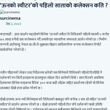
‘ऊनको स्वीटर’को पहिलो साताको कलेक्सन कति ?
surcinema
जेष्ठ २, २०८२
काठमाडौं : हाल प्रदर्शन भइरहेको सिनेमा ‘ऊनको स्वीटर’ले रिलिजको पहिलो सातामै ५ करोड
७५ लाख रुपैयाँ ग्रस कलेक्सन गर्दै धमाकेदार व्यापारिक सफलता आर्जन गरेको छ । निर्माण
कम्पनी आर्टमाण्डू नेपाल प्रा.ली.ले शुक्रवार बिहान आधिकारिक रूपमा कलेक्सन रिपोर्ट
सार्वजनिक गरेको हो ।
नवीन चौहानको लेखन तथा निर्देशनमा बनेको यस सिनेमाले रिलिजको पहिलो दिनदेखि नै
दर्शकको मन जित्दै हलहरूमा हाउसफुल शोहरू दिन थालेको थियो । सात दिनको अवधिमा
देशभरका सिनेमा घरहरूमा दैनिक ३०० भन्दा बढी शोहरू सहित प्रदर्शनमा रहेको यो सिनेमा
आजबाट दोस्रो हप्ता प्रवेश गरेको छ ।
दोस्रो हप्तामा अन्य नयाँ सिनेमाहरूको रिलिजको बाबजुद पनि करिब २ सय शो सहित ‘ऊनको
स्वीटर’ले प्रदर्शन आरम्भ गरेको छ । दोस्रो हप्ताको पहिलो दिन पनि दर्शकको चासो उत्तिकै
कायम रहेको देखिएको छ । दर्शकहरूको स्वतन्त्र समीक्षाबाट सिनेमाले थप चर्चा कमाइरहेको