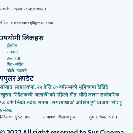
सम्पर्क : +९७७ ९८५१३४०७८३
ईमेल : surcinema1@gmail.com
उपयोगी लिंकहरु
होमपेज
समाचार
अन्तर्वार्ता
गित~संगीत
फोटो~ग्यालरी
पपुलर अपडेट
सौगात ‘साम्राज्य’मा, २५ देखि ८० वर्षसम्मको भूमिकामा देखिँदै
‘खुस्मा’ निर्देशकको ‘जलाकी’को पहिलो गीत ‘चाँदी जलप’ सार्वजनिक
५० वर्षपछिको अदम्य सपना : सगरमाथाको जोखिमपूर्ण यात्रामा ‘रोड टु
एभरेस्ट’
निर्देशक : सुरेन्द्र थापा सम्पादक : दीक्षा कट्टेल सुचना विभाग दर्ता नं :
© 2022 All right reserved to Sur Cinema.