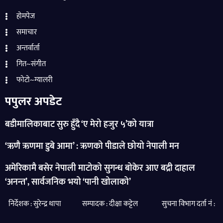
होमपेज
समाचार
अन्तर्वार्ता
गित~संगीत
फोटो~ग्यालरी
पपुलर अपडेट
बडीमालिकाबाट सुरु हुँदै ‘ए मेरो हजुर ५’को यात्रा
‘ऋणै ऋणमा डुबे आमा’ : ऋणको पीडाले छोयो नेपाली मन
अमेरिकामै बसेर नेपाली माटोको सुगन्ध बोकेर आए बद्री दाहाल
‘अनन्त’, सार्वजनिक भयो ‘पानी खोलाको’
निर्देशक : सुरेन्द्र थापा सम्पादक : दीक्षा कट्टेल सुचना विभाग दर्ता नं :