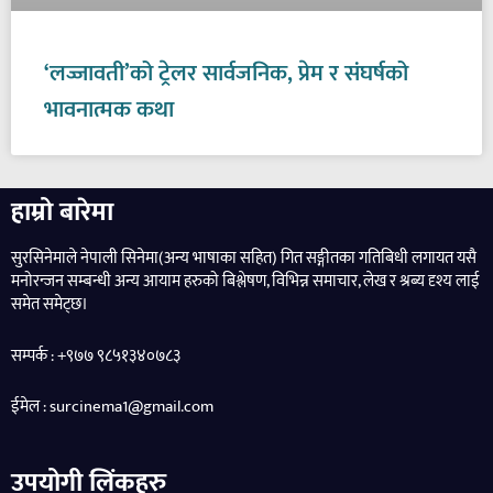
‘लज्जावती’को ट्रेलर सार्वजनिक, प्रेम र संघर्षको
भावनात्मक कथा
हाम्रो बारेमा
सुरसिनेमाले नेपाली सिनेमा(अन्य भाषाका सहित) गित सङ्गीतका गतिबिधी लगायत यसै
मनोरन्जन सम्बन्धी अन्य आयाम हरुको बिश्लेषण, विभिन्न समाचार, लेख र श्रब्य दृश्य लाई
समेत समेट्छ।
सम्पर्क : +९७७ ९८५१३४०७८३
ईमेल : surcinema1@gmail.com
उपयोगी लिंकहरु