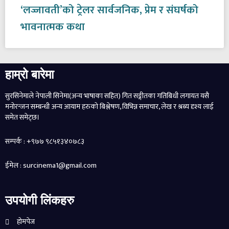
‘लज्जावती’को ट्रेलर सार्वजनिक, प्रेम र संघर्षको
भावनात्मक कथा
हाम्रो बारेमा
सुरसिनेमाले नेपाली सिनेमा(अन्य भाषाका सहित) गित सङ्गीतका गतिबिधी लगायत यसै
मनोरन्जन सम्बन्धी अन्य आयाम हरुको बिश्लेषण, विभिन्न समाचार, लेख र श्रब्य दृश्य लाई
समेत समेट्छ।
सम्पर्क : +९७७ ९८५१३४०७८३
ईमेल : surcinema1@gmail.com
उपयोगी लिंकहरु
होमपेज