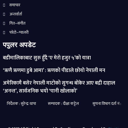
समाचार
अन्तर्वार्ता
गित~संगीत
फोटो~ग्यालरी
पपुलर अपडेट
बडीमालिकाबाट सुरु हुँदै ‘ए मेरो हजुर ५’को यात्रा
‘ऋणै ऋणमा डुबे आमा’ : ऋणको पीडाले छोयो नेपाली मन
अमेरिकामै बसेर नेपाली माटोको सुगन्ध बोकेर आए बद्री दाहाल
‘अनन्त’, सार्वजनिक भयो ‘पानी खोलाको’
निर्देशक : सुरेन्द्र थापा सम्पादक : दीक्षा कट्टेल सुचना विभाग दर्ता नं :