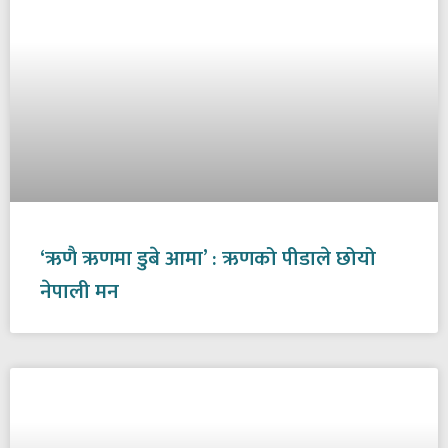
‘ऋणै ऋणमा डुबे आमा’ : ऋणको पीडाले छोयो
नेपाली मन