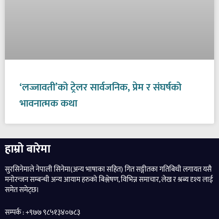
‘लज्जावती’को ट्रेलर सार्वजनिक, प्रेम र संघर्षको
भावनात्मक कथा
हाम्रो बारेमा
सुरसिनेमाले नेपाली सिनेमा(अन्य भाषाका सहित) गित सङ्गीतका गतिबिधी लगायत यसै
मनोरन्जन सम्बन्धी अन्य आयाम हरुको बिश्लेषण, विभिन्न समाचार, लेख र श्रब्य दृश्य लाई
समेत समेट्छ।
सम्पर्क : +९७७ ९८५१३४०७८३