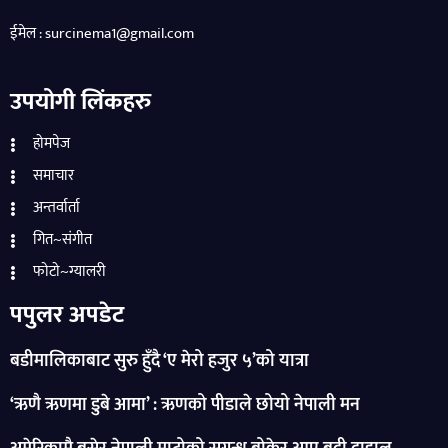
ईमेल : surcinema1@gmail.com
उपयोगी लिंकहरु
होमपेज
समाचार
अन्तर्वार्ता
गित~संगीत
फोटो~ग्यालरी
पपुलर अपडेट
बडीमालिकाबाट सुरु हुँदै ‘ए मेरो हजुर ५’को यात्रा
‘ऋणै ऋणमा डुबे आमा’ : ऋणको पीडाले छोयो नेपाली मन