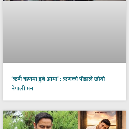
‘ऋणै ऋणमा डुबे आमा’ : ऋणको पीडाले छोयो
नेपाली मन