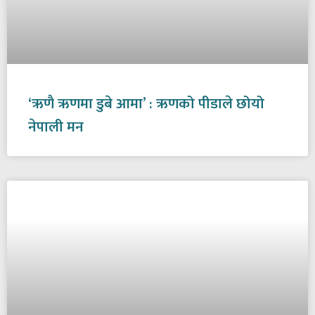
‘ऋणै ऋणमा डुबे आमा’ : ऋणको पीडाले छोयो
नेपाली मन