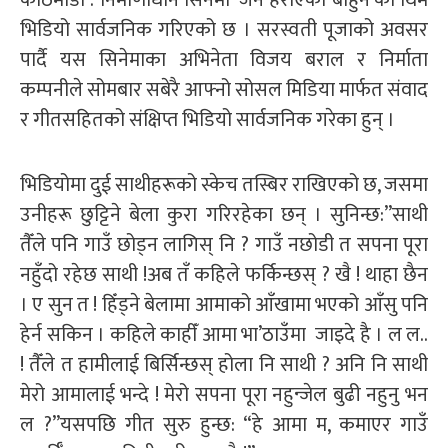
काठमाडौं : निर्माणाधीन सिनेमा ‘जनै हराएको बाहुन’को थिम
भिडियो सार्वजनिक गरिएको छ । सरस्वती पूजाको अवसर
पार्दै यस सिनेमाका अभिनेता विजय बराल र निर्माता
कम्पनीले सोमबार सबेरै आफ्नो सोसल मिडिया मार्फत संवाद
र गीतसहितको संक्षिप्त भिडियो सार्वजनिक गरेका हुन् ।
भिडियोमा दुई साथीहरूको स्केच तस्बिर राखिएको छ, जसमा
उनीहरू छुट्टिने बेला कुरा गरिरहेका छन् । सुनिन्छ:”साथी
तैँले पनि गाउँ छोड्न लागिस् नि ? गाउँ नछोडी त सपना पूरा
नहुँदो रहेछ साथी !अब तँ कहिले फर्किन्छस् ? खै ! थाहा छैन
। ए सुन त ! हिँड्ने बेलामा आमाको आँखामा भएको आँसु पनि
हेर्न सकिन । कहिले काहीँ आमा भा’ठाउँमा जाइदे है । ल ल..
! तैँले त हामीलाई बिर्सिन्छस् होला नि साथी ? अनि नि साथी
मेरो आमालाई भन्दे ! मेरो सपना पूरा नहुन्जेल बुढी नहुनु भन
ल ?”यसपछि गीत सुरु हुन्छ: “हे आमा म, कमाएर गाउँ