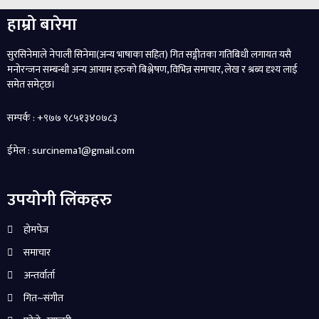
हाम्रो बारेमा
सुरसिनेमाले नेपाली सिनेमा(अन्य भाषाका सहित) गित सङ्गीतका गतिबिधी लगायत यसै
मनोरन्जन सम्बन्धी अन्य आयाम हरुको बिश्लेषण, विभिन्न समाचार, लेख र श्रब्य दृश्य लाई
समेत समेट्छ।
सम्पर्क : +९७७ ९८५१३४०७८३
ईमेल : surcinema1@gmail.com
उपयोगी लिंकहरु
होमपेज
समाचार
अन्तर्वार्ता
गित~संगीत