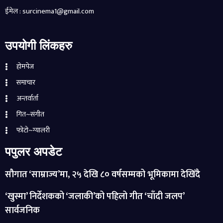
ईमेल : surcinema1@gmail.com
उपयोगी लिंकहरु
होमपेज
समाचार
अन्तर्वार्ता
गित~संगीत
फोटो~ग्यालरी
पपुलर अपडेट
सौगात ‘साम्राज्य’मा, २५ देखि ८० वर्षसम्मको भूमिकामा देखिँदै
‘खुस्मा’ निर्देशकको ‘जलाकी’को पहिलो गीत ‘चाँदी जलप’
सार्वजनिक