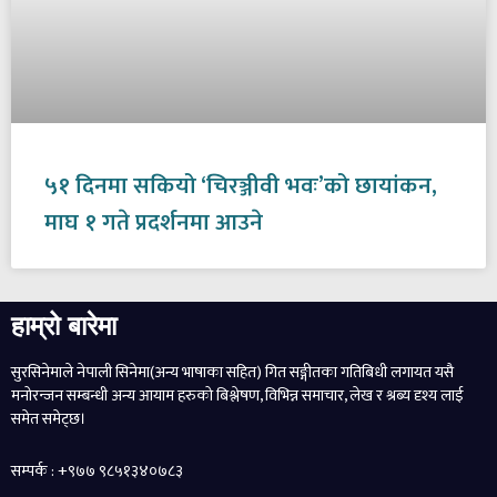
५१ दिनमा सकियो ‘चिरञ्जीवी भवः’को छायांकन,
माघ १ गते प्रदर्शनमा आउने
हाम्रो बारेमा
सुरसिनेमाले नेपाली सिनेमा(अन्य भाषाका सहित) गित सङ्गीतका गतिबिधी लगायत यसै
मनोरन्जन सम्बन्धी अन्य आयाम हरुको बिश्लेषण, विभिन्न समाचार, लेख र श्रब्य दृश्य लाई
समेत समेट्छ।
सम्पर्क : +९७७ ९८५१३४०७८३