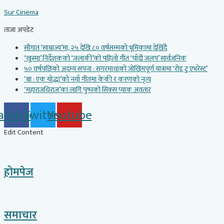
Skip
Sur Cinema
to
content
ताजा अपडेट
सौगात ‘साम्राज्य’मा, २५ देखि ८० वर्षसम्मको भूमिकामा देखिँदै
‘खुस्मा’ निर्देशकको ‘जलाकी’को पहिलो गीत ‘चाँदी जलप’ सार्वजनिक
५० वर्षपछिको अदम्य सपना : सगरमाथाको जोखिमपूर्ण यात्रामा ‘रोड टु एभरेस्ट’
‘बा : एक योद्धा’को नयाँ गीतमा केकी र करणको नृत्य
‘महाराजधिराज’का लागि पुष्पको सिक्स प्याक अवतार
acebook
Twitter
Youtube
Edit Content
होमपेज
समाचार