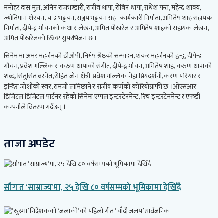
मनोहर दास मुल, अनिन राजभण्डारी, राजीव थापा, रोबिन थापा, राधेश पन्त, महेन्द्र शाक्य,
ज्योतिमान शेरचन, चन्द्र भट्टचन, सञ्जय भट्टचन सह–कार्यकारी निर्माता, अमितेष शाह सहायक
निर्माता, दीपेन्द्र गौचनको कथा र लेखन, अमित पोखरेल र अमितेष शाहको सहायक लेखन,
अमित पोखरेलको स्क्रिप्ट सुपरभिजन छ ।
सिनेमामा अमर महर्जनको डीओपी, निमेष श्रेष्ठको सम्पादन, शंकर महर्जनको द्वन्द्व, दीपेन्द्र
गौचन, प्रवेश मल्लिक र करुण थापाको संगीत, दीपेन्द्र गौचन, अमितेष शाह, करुण थापाको
शब्द, सितुसित बस्नेत, रोहित जोन क्षेत्री, प्रवेश मल्लिक, नेहा प्रियदर्शनी, करण परियार र
इन्दिरा जोशीको स्वर, रामजी लामिछाने र राजीव कर्णको कोरियोग्राफी छ ।ओएसआर
डिजिटल डिजिटल पार्टनर रहेको सिनेमा एप्पल इन्टरटेनमेन्ट, रिच इन्टरटेनमेन्ट र एफडी
कम्पनीले वितरण गर्दैछन् ।
ताजा अपडेट
सौगात ‘साम्राज्य’मा, २५ देखि ८० वर्षसम्मको भूमिकामा देखिँदै