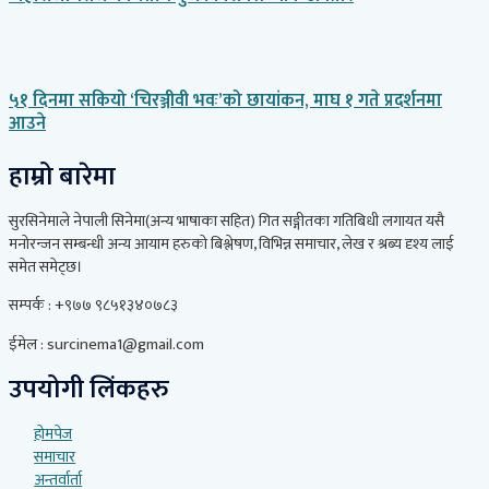
५१ दिनमा सकियो ‘चिरञ्जीवी भवः’को छायांकन, माघ १ गते प्रदर्शनमा
आउने
हाम्रो बारेमा
सुरसिनेमाले नेपाली सिनेमा(अन्य भाषाका सहित) गित सङ्गीतका गतिबिधी लगायत यसै
मनोरन्जन सम्बन्धी अन्य आयाम हरुको बिश्लेषण, विभिन्न समाचार, लेख र श्रब्य दृश्य लाई
समेत समेट्छ।
सम्पर्क : +९७७ ९८५१३४०७८३
ईमेल : surcinema1@gmail.com
उपयोगी लिंकहरु
होमपेज
समाचार
अन्तर्वार्ता