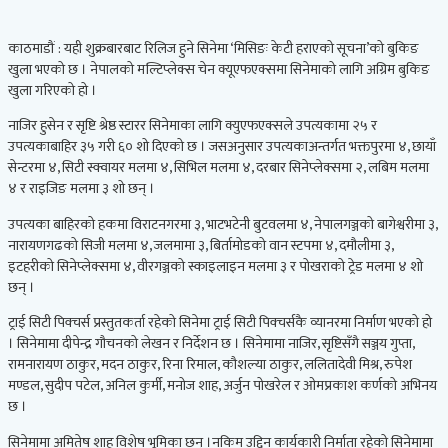
काठमाडौं : यही शुक्रबारबाट रिलिज हुने सिनेमा ‘मिसिङः केटी हराएको सूचना’को बुकिङ
खुला भएको छ । नेपालको मल्टिप्लेक्स चेन क्यूएफएक्समा सिनेमाको लागि अग्रिम बुकिङ
खुला गरिएको हो ।
नाजिर हुसेन र सृष्टि श्रेष्ठ स्टारर सिनेमाका लागि क्युएफएक्सले उपत्यकामा २५ र
उपत्यकाबाहिर ३५ गरी ६० शो दिएको छ । जसअनुसार उपत्यकाअन्तर्गत भक्तपुरमा ४, छायाँ
सेन्टरमा ४, सिटी स्क्वायर मलमा ४, सिभिल मलमा ४, दरबार सिनेप्लेक्समा २, लबिम मलमा
४ र राइजिङ मलमा ३ शो छन् ।
उपत्यका बाहिरको हकमा विराटनगरमा ३, भाटभटेनी बुटवलमा ४, नेपालगञ्जको बागेश्वरीमा ३,
नारायणगढको सिजी मलमा ४, जलमामा ३, बिर्तामोडको वान स्टपमा ४, दमौलीमा ३,
इटहरीको सिनेप्लेक्समा ४, वीरगञ्जको स्काइलाइन मलमा ३ र पोखराको ट्रेड मलमा ४ शो
छन् ।
ट्राई सिटी पिक्चर्स प्रस्तुतकर्ता रहेको सिनेमा ट्राई सिटी पिक्चर्सकै व्यानरमा निर्माण भएको हो
। सिनेमामा दीपेन्द्र गौचनको लेखन र निर्देशन छ । सिनेमामा नाजिर, सृष्टिसँगै सञ्जय गुप्ता,
रामनारायण ठाकुर, मदन ठाकुर, रिना रिमाल, कौशल्या ठाकुर, ललितादेवी मिश्र, रुपेश
मण्डल, सुदीप पटेल, अनिल कुर्मी, मनोज शाह, अर्जुन पोखरेल र ओमप्रकाश कर्णको अभिनय
छ ।
सिनेमामा अमितेष शाह विशेष भूमिका छन् ।नकिम उद्दिन कार्यकारी निर्माता रहेको सिनेमामा