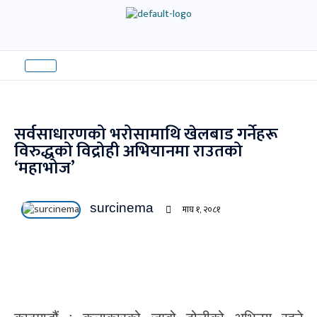
Skip
to
content
सर्वसाधारणको भरोसामाथि खेलबाड गर्नेहरू
विरुद्धको विद्रोही अभियानमा राउतको
‘महाभोज’
surcinema
माघ १, २०८१