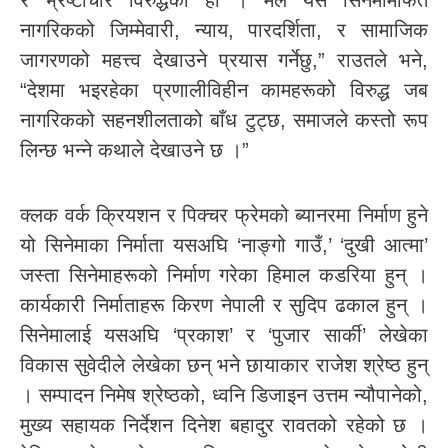
र भ्रष्टाचार विरुद्धको हो । मैले यस सिनेमामार्फत
नागरिकको जिम्मेवारी, न्याय, पारदर्शिता, र सामाजिक
जागरणको महत्त्व देखाउने प्रयास गर्नेछु,” राउतले भने,
“देशमा भइरहेका प्रणालीविहीन कामहरूको विरुद्ध जब
नागरिकको सहनशीलताको बाँध टुट्छ, समाजले कस्तो रूप
लिन्छ भन्ने कथाले देखाउने छ ।”
क्लक वर्क क्रियशन र पिक्चर फ्रेमको ब्यानरमा निर्माण हुने
यो सिनेमाका निर्माता यसअघि ‘नाङ्गो गाउँ,’ ‘दुखी आत्मा’
जस्ता सिनेमाहरूको निर्माण गरेका हिमाल कडरिया हुन् ।
कार्यकारी निर्माताहरू किरण नेपाली र सुदिप ढकाल हुन् ।
सिनेमालाई यसअघि ‘प्रकाश’ र ‘पुजार सार्की’ लेखेका
विकास सुवेदीले लेखेका छन् भने छायाकार राजेश श्रेष्ठ हुन्
। सम्पादन निमेष श्रेष्ठको, ध्वनि डिजाइन उत्तम न्यौपानेको,
मुख्य सहायक निर्देशन दिनेश बहादुर रावतको रहेको छ ।