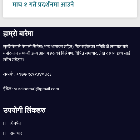
माघ १ गते प्रदर्शनमा आउने
हाम्रो बारेमा
सुरसिनेमाले नेपाली सिनेमा(अन्य भाषाका सहित) गित सङ्गीतका गतिबिधी लगायत यसै
मनोरन्जन सम्बन्धी अन्य आयाम हरुको बिश्लेषण, विभिन्न समाचार, लेख र श्रब्य दृश्य लाई
समेत समेट्छ।
सम्पर्क : +९७७ ९८५१३४०७८३
ईमेल : surcinema1@gmail.com
उपयोगी लिंकहरु
होमपेज
समाचार