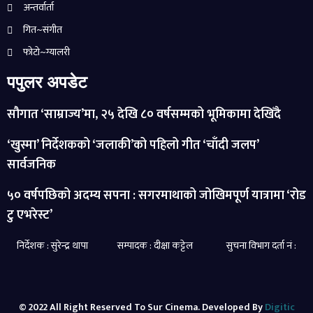
अन्तर्वार्ता
गित~संगीत
फोटो~ग्यालरी
पपुलर अपडेट
सौगात ‘साम्राज्य’मा, २५ देखि ८० वर्षसम्मको भूमिकामा देखिँदै
‘खुस्मा’ निर्देशकको ‘जलाकी’को पहिलो गीत ‘चाँदी जलप’
सार्वजनिक
५० वर्षपछिको अदम्य सपना : सगरमाथाको जोखिमपूर्ण यात्रामा ‘रोड
टु एभरेस्ट’
निर्देशक : सुरेन्द्र थापा सम्पादक : दीक्षा कट्टेल सुचना विभाग दर्ता नं :
© 2022 All Right Reserved To Sur Cinema. Developed By
Digitic