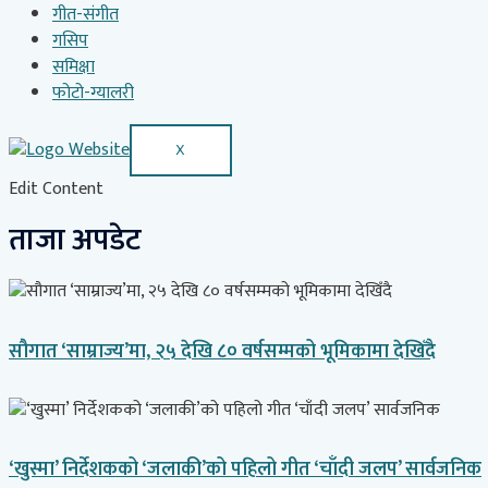
गीत-संगीत
गसिप
समिक्षा
फोटो-ग्यालरी
X
Edit Content
ताजा अपडेट
सौगात ‘साम्राज्य’मा, २५ देखि ८० वर्षसम्मको भूमिकामा देखिँदै
‘खुस्मा’ निर्देशकको ‘जलाकी’को पहिलो गीत ‘चाँदी जलप’ सार्वजनिक