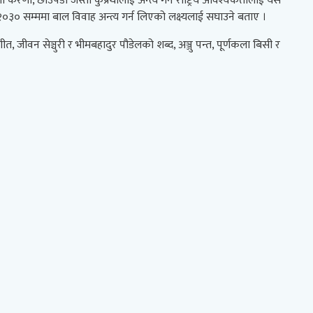
 करणी, छाउपडी जस्ता कुप्रथालाई अन्त्य गर्ने राष्ट्रिय आवश्यकतालाई यस
् २०३० सम्ममा बाल विवाह अन्त्य गर्न लिएको लक्ष्यलाई सघाउने बताए ।
जीवन सेञ्चुरी र भीमबहादुर पौडेलको शब्द, अञ्जु पन्त, पूर्णकला बिसी र