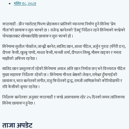
मंसिर १८, २०८१
काठमाडौं : ग्रीन प्यारोटस् फिल्म प्रोडक्सन प्रालिको व्यानरमा निर्माण हुने सिनेमा ‘प्रेम
गीता’को छायांकन सुरु भएको छ । राजेन्द्र बस्नेतको ‘डेब्यू’ निर्देशन रहने सिनेमाको काभ्रेको
पाँचखालबाट सोमबारदेखि छायांकन सुरु भएको हो ।
सिनेमामा सुशील पोखरेल, जान्ह्वी बस्नेत, साजिद खान, आशा पौडेल, अर्जुन गुरुङ (भँगेरी डन),
दीपक केसी, खुश्बु पाण्डे, माधव केसी, मानसी शर्मा, दीपशन लिम्बु, मौसम खड्का र ममता
माझीको अभिनय रहनेछ ।
साजिद खान प्रस्तुतकर्ता रहेको सिनेमामा अयाज अलि खान निर्माता छन् भने विनयराज पौडेल
मुख्य सहायक निर्देशक रहेको छ । सिनेमामा मौनता श्रेष्ठको लेखन, रामेश्वर हुँमागाईको
छायांकन, भरत बस्नेतको संगीत, राजु किराँतको द्वन्द्व, रामजी लामिछानेको कोरियोग्राफी र
रवि केसीको श्रृंगार रहनेछ ।
निर्देशक बस्नेतका अनुसार काठमाडौं र काभ्रे आसपासमा रहेर २५ दिनको समय तालिकामा
सिनेमा छायांकन हुनेछ ।
ताजा अपडेट