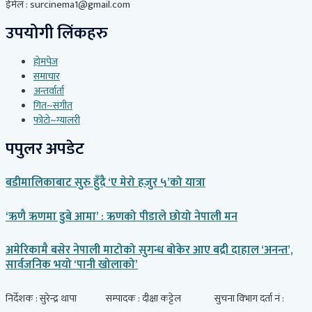
ईमेल : surcinema1@gmail.com
उपयोगी लिंकहरु
होमपेज
समाचार
अन्तर्वार्ता
गित~संगीत
फोटो~ग्यालरी
पपुलर अपडेट
बडीमालिकाबाट सुरु हुँदै ‘ए मेरो हजुर ५’को यात्रा
‘ऋणै ऋणमा डुबे आमा’ : ऋणको पीडाले छोयो नेपाली मन
अमेरिकामै बसेर नेपाली माटोको सुगन्ध बोकेर आए बद्री दाहाल ‘अनन्त’,
सार्वजनिक भयो ‘पानी खोलाको’
निर्देशक : सुरेन्द्र थापा सम्पादक : दीक्षा कट्टेल सुचना विभाग दर्ता नं :