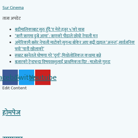
Skip
Sur Cinema
to
content
ताजा अपडेट
बडीमालिकाबाट सुरु हुँदै ‘ए मेरो हजुर ५’को यात्रा
‘ऋणै ऋणमा डुबे आमा’ : ऋणको पीडाले छोयो नेपाली मन
अमेरिकामै बसेर नेपाली माटोको सुगन्ध बोकेर आए बद्री दाहाल ‘अनन्त’, सार्वजनिक
भयो ‘पानी खोलाको’
सम्राट बस्नेतले घोषणा गरे ‘दुर्गा’, मिथोलोजिकल कथामा बन्ने
बजारको ट्रेन्डभन्दा विषयवस्तुलाई प्राथमिकता दिए : माओत्से गुरुङ
acebook
Twitter
Youtube
Edit Content
होमपेज