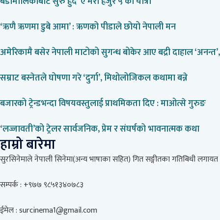
बडीमालिकाबाट सुरु हुँदै ‘ए मेरो हजुर ५’को यात्रा
‘ऋणै ऋणमा डुबे आमा’ : ऋणको पीडाले छोयो नेपाली मन
अमेरिकामै बसेर नेपाली माटोको सुगन्ध बोकेर आए बद्री दाहाल ‘अनन्त
सम्राट बस्नेतले घोषणा गरे ‘दुर्गा’, मिथोलोजिकल कथामा बन्ने
बजारको ट्रेन्डभन्दा विषयवस्तुलाई प्राथमिकता दिए : माओत्से गुरुङ
‘लज्जावती’को ट्रेलर सार्वजनिक, प्रेम र संघर्षको भावनात्मक कथा
हाम्रो बारेमा
सुरसिनेमाले नेपाली सिनेमा(अन्य भाषाका सहित) गित सङ्गीतका गतिबिधी लगायत यसै
सम्पर्क : +९७७ ९८५१३४०७८३
ईमेल : surcinema1@gmail.com