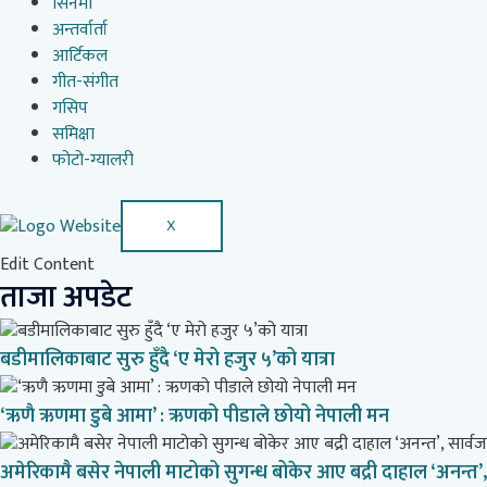
सिनेमा
अन्तर्वार्ता
आर्टिकल
गीत-संगीत
गसिप
समिक्षा
फोटो-ग्यालरी
X
Edit Content
ताजा अपडेट
बडीमालिकाबाट सुरु हुँदै ‘ए मेरो हजुर ५’को यात्रा
‘ऋणै ऋणमा डुबे आमा’ : ऋणको पीडाले छोयो नेपाली मन
अमेरिकामै बसेर नेपाली माटोको सुगन्ध बोकेर आए बद्री दाहाल ‘अनन्त