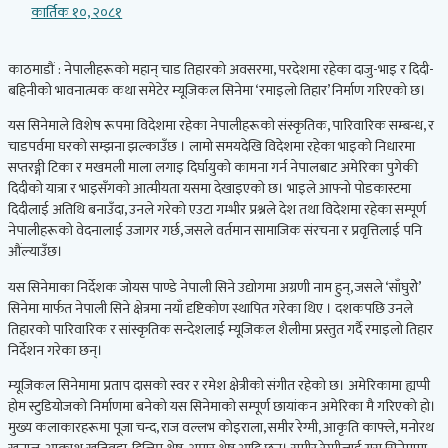
कार्तिक १०, २०८१
काठमाडौं : नेपालीहरूको महान् चाड तिहारको अवसरमा, परदेशमा रहेका दाजु-भाइ र दिदी-
बहिनीको भावनात्मक कथा समेटेर म्यूजिकल सिनेमा ‘रमाइलो तिहार’ निर्माण गरिएको छ।
यस सिनेमाले विशेष रूपमा विदेशमा रहेका नेपालीहरूको संस्कृतिक, पारिवारिक सम्बन्ध, र
चाडपर्वमा घरको सम्झना झल्काउँछ । लामो समयदेखि विदेशमा रहेका भाइको निधारमा
सप्तरङ्गी टिका र मखमली माला लगाइ दिर्घायुको कामना गर्न नेपालबाट अमेरिका पुगेकी
दिदीको यात्रा र भाइसँगको आत्मीयता यसमा देखाइएको छ। भाइले आफ्नो पोडकास्टमा
दिदीलाई अतिथि बनाउँदा, उनले गरेको एउटा गम्भीर प्रश्नले देश तथा विदेशमा रहेका सम्पूर्ण
नेपालीहरूको वेदनालाई उजागर गर्छ, जसले वर्तमान सामाजिक संरचना र प्रवृत्तिलाई पनि
औंल्याउँछ।
यस सिनेमाका निर्देशक जोयस पाण्डे नेपाली सिने उद्योगमा अग्रणी नाम हुन्, जसले ‘साँघुरोे’
सिनेमा मार्फत नेपाली सिने क्षेत्रमा नयाँ दृष्टिकोण स्थापित गरेका थिए । दशकपछि उनले
तिहारको पारिवारिक र सांस्कृतिक सन्देशलाई म्यूजिकल शैलीमा प्रस्तुत गर्दै रमाइलो तिहार
निर्देशन गरेका छन्।
म्यूजिकल सिनेमामा प्रताप दासको स्वर र रमेश क्षेत्रीको संगीत रहेको छ। अमेरिकामा ह्यप्पी
होम स्टुडियोजको निर्माणमा बनेको यस सिनेमाको सम्पूर्ण छायांकन अमेरिका मै गरिएको हो।
मुख्य कलाकारहरूमा पूजा चन्द, राज वल्लभ कोइराला, समीर रेग्मी, आकृति काफ्ले, मनोरथ