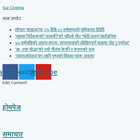
Skip
Sur Cinema
to
content
ताजा अपडेट
सौगात ‘साम्राज्य’मा, २५ देखि ८० वर्षसम्मको भूमिकामा देखिँदै
‘खुस्मा’ निर्देशकको ‘जलाकी’को पहिलो गीत ‘चाँदी जलप’ सार्वजनिक
५० वर्षपछिको अदम्य सपना : सगरमाथाको जोखिमपूर्ण यात्रामा ‘रोड टु एभरेस्ट’
‘बा : एक योद्धा’को नयाँ गीतमा केकी र करणको नृत्य
‘महाराजधिराज’का लागि पुष्पको सिक्स प्याक अवतार
acebook
Twitter
Youtube
Edit Content
होमपेज
समाचार