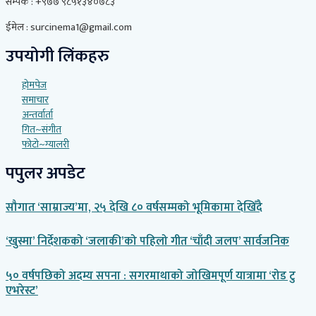
सम्पर्क : +९७७ ९८५१३४०७८३
ईमेल : surcinema1@gmail.com
उपयोगी लिंकहरु
होमपेज
समाचार
अन्तर्वार्ता
गित~संगीत
फोटो~ग्यालरी
पपुलर अपडेट
सौगात ‘साम्राज्य’मा, २५ देखि ८० वर्षसम्मको भूमिकामा देखिँदै
‘खुस्मा’ निर्देशकको ‘जलाकी’को पहिलो गीत ‘चाँदी जलप’ सार्वजनिक
५० वर्षपछिको अदम्य सपना : सगरमाथाको जोखिमपूर्ण यात्रामा ‘रोड टु
एभरेस्ट’