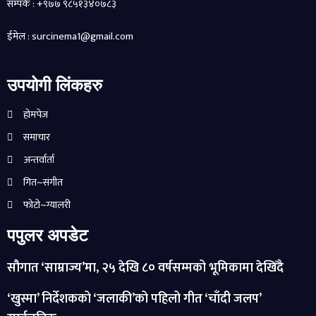
सम्पर्क : +९७७ ९८५१३४०७८३
ईमेल : surcinema1@gmail.com
उपयोगी लिंकहरु
होमपेज
समाचार
अन्तर्वार्ता
गित~संगीत
फोटो~ग्यालरी
पपुलर अपडेट
सौगात ‘साम्राज्य’मा, २५ देखि ८० वर्षसम्मको भूमिकामा देखिँदै
‘खुस्मा’ निर्देशकको ‘जलाकी’को पहिलो गीत ‘चाँदी जलप’