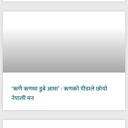
‘ऋणै ऋणमा डुबे आमा’ : ऋणको पीडाले छोयो
नेपाली मन