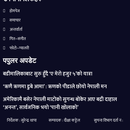
होमपेज
समाचार
अन्तर्वार्ता
गित~संगीत
फोटो~ग्यालरी
पपुलर अपडेट
बडीमालिकाबाट सुरु हुँदै ‘ए मेरो हजुर ५’को यात्रा
‘ऋणै ऋणमा डुबे आमा’ : ऋणको पीडाले छोयो नेपाली मन
अमेरिकामै बसेर नेपाली माटोको सुगन्ध बोकेर आए बद्री दाहाल
‘अनन्त’, सार्वजनिक भयो ‘पानी खोलाको’
निर्देशक : सुरेन्द्र थापा सम्पादक : दीक्षा कट्टेल सुचना विभाग दर्ता नं :