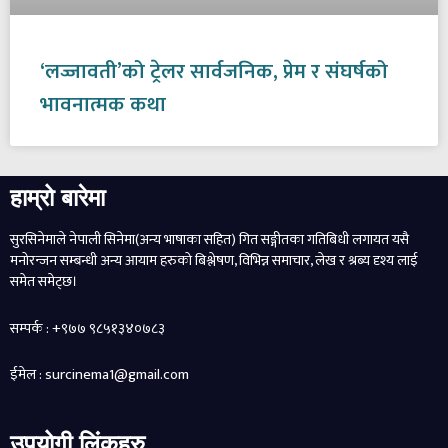
‘लज्जावती’को ट्रेलर सार्वजनिक, प्रेम र संघर्षको
भावनात्मक कथा
हाम्रो बारेमा
सुरसिनेमाले नेपाली सिनेमा(अन्य भाषाका सहित) गित सङ्गीतका गतिबिधी लगायत यसै
मनोरन्जन सम्बन्धी अन्य आयाम हरुको बिश्लेषण, विभिन्न समाचार, लेख र श्रब्य दृश्य लाई
समेत समेट्छ।
सम्पर्क : +९७७ ९८५१३४०७८३
ईमेल : surcinema1@gmail.com
उपयोगी लिंकहरु