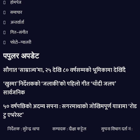
होमपेज
समाचार
अन्तर्वार्ता
गित~संगीत
फोटो~ग्यालरी
पपुलर अपडेट
सौगात ‘साम्राज्य’मा, २५ देखि ८० वर्षसम्मको भूमिकामा देखिँदै
‘खुस्मा’ निर्देशकको ‘जलाकी’को पहिलो गीत ‘चाँदी जलप’
सार्वजनिक
५० वर्षपछिको अदम्य सपना : सगरमाथाको जोखिमपूर्ण यात्रामा ‘रोड
टु एभरेस्ट’
निर्देशक : सुरेन्द्र थापा सम्पादक : दीक्षा कट्टेल सुचना विभाग दर्ता नं :