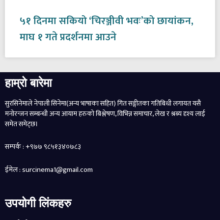
५१ दिनमा सकियो ‘चिरञ्जीवी भवः’को छायांकन,
माघ १ गते प्रदर्शनमा आउने
हाम्रो बारेमा
सुरसिनेमाले नेपाली सिनेमा(अन्य भाषाका सहित) गित सङ्गीतका गतिबिधी लगायत यसै
मनोरन्जन सम्बन्धी अन्य आयाम हरुको बिश्लेषण, विभिन्न समाचार, लेख र श्रब्य दृश्य लाई
समेत समेट्छ।
सम्पर्क : +९७७ ९८५१३४०७८३
ईमेल : surcinema1@gmail.com
उपयोगी लिंकहरु