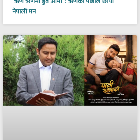
‘ऋणै ऋणमा डुबे आमा’ : ऋणको पीडाले छोयो
नेपाली मन