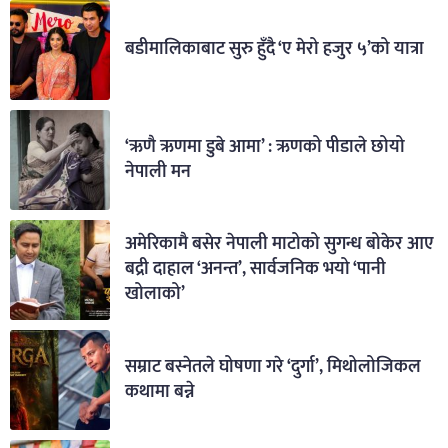
बडीमालिकाबाट सुरु हुँदै ‘ए मेरो हजुर ५’को यात्रा
‘ऋणै ऋणमा डुबे आमा’ : ऋणको पीडाले छोयो
नेपाली मन
अमेरिकामै बसेर नेपाली माटोको सुगन्ध बोकेर आए
बद्री दाहाल ‘अनन्त’, सार्वजनिक भयो ‘पानी
खोलाको’
सम्राट बस्नेतले घोषणा गरे ‘दुर्गा’, मिथोलोजिकल
कथामा बन्ने