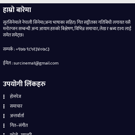
हाम्रो बारेमा
सुरसिनेमाले नेपाली सिनेमा(अन्य भाषाका सहित) गित सङ्गीतका गतिबिधी लगायत यसै
मनोरन्जन सम्बन्धी अन्य आयाम हरुको बिश्लेषण, विभिन्न समाचार, लेख र श्रब्य दृश्य लाई
समेत समेट्छ।
सम्पर्क : +९७७ ९८५१३४०७८३
ईमेल : surcinema1@gmail.com
उपयोगी लिंकहरु
होमपेज
समाचार
अन्तर्वार्ता
गित~संगीत