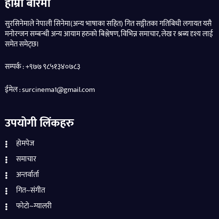
हाम्रो बारेमा
सुरसिनेमाले नेपाली सिनेमा(अन्य भाषाका सहित) गित सङ्गीतका गतिबिधी लगायत यसै
मनोरन्जन सम्बन्धी अन्य आयाम हरुको बिश्लेषण, विभिन्न समाचार, लेख र श्रब्य दृश्य लाई
समेत समेट्छ।
सम्पर्क : +९७७ ९८५१३४०७८३
ईमेल : surcinema1@gmail.com
उपयोगी लिंकहरु
होमपेज
समाचार
अन्तर्वार्ता
गित~संगीत
फोटो~ग्यालरी