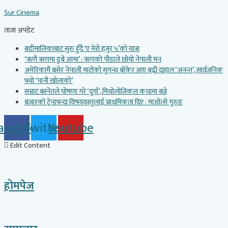
Skip
Sur Cinema
to
content
ताजा अपडेट
बडीमालिकाबाट सुरु हुँदै ‘ए मेरो हजुर ५’को यात्रा
‘ऋणै ऋणमा डुबे आमा’ : ऋणको पीडाले छोयो नेपाली मन
अमेरिकामै बसेर नेपाली माटोको सुगन्ध बोकेर आए बद्री दाहाल ‘अनन्त’, सार्वजनिक
भयो ‘पानी खोलाको’
सम्राट बस्नेतले घोषणा गरे ‘दुर्गा’, मिथोलोजिकल कथामा बन्ने
बजारको ट्रेन्डभन्दा विषयवस्तुलाई प्राथमिकता दिए : माओत्से गुरुङ
acebook
Twitter
Youtube
Edit Content
होमपेज