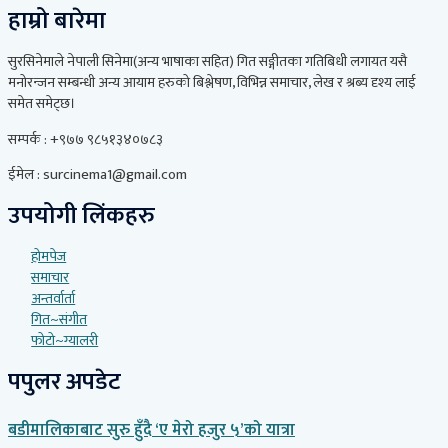
हाम्रो बारेमा
सुरसिनेमाले नेपाली सिनेमा(अन्य भाषाका सहित) गित सङ्गीतका गतिबिधी लगायत यसै
मनोरन्जन सम्बन्धी अन्य आयाम हरुको बिश्लेषण, विभिन्न समाचार, लेख र श्रब्य दृश्य लाई
समेत समेट्छ।
सम्पर्क : +९७७ ९८५१३४०७८३
ईमेल : surcinema1@gmail.com
उपयोगी लिंकहरु
होमपेज
समाचार
अन्तर्वार्ता
गित~संगीत
फोटो~ग्यालरी
पपुलर अपडेट
बडीमालिकाबाट सुरु हुँदै ‘ए मेरो हजुर ५’को यात्रा