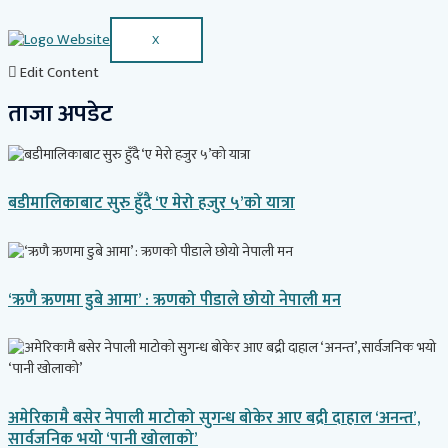
X
Edit Content
ताजा अपडेट
बडीमालिकाबाट सुरु हुँदै ‘ए मेरो हजुर ५’को यात्रा
‘ऋणै ऋणमा डुबे आमा’ : ऋणको पीडाले छोयो नेपाली मन
अमेरिकामै बसेर नेपाली माटोको सुगन्ध बोकेर आए बद्री दाहाल ‘अनन्त’,
सार्वजनिक भयो ‘पानी खोलाको’