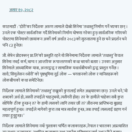
असार १०, २०८२
काठमाडौं : ‘डोरी’का निर्देशक अरुण लामाले दोस्रो सिनेमा ‘तथास्तु’निर्माण गर्ने भएका छन् ।
उनले एक पोस्टर सार्वजनिक गर्दै सिनेमाको निर्माण घोषणा गरेका हुन्।सार्वजनिक गरिएको
पोस्टरमा सिनेमाको छायांकन अर्को वर्ष अर्थात २०८३को सुरुवातमा हुने छ भने प्रदर्शन भने
पनि ८३ हुनेछ।
जी. सेभेन प्रोडक्सन् प्रा.लि’को प्रस्तुति रहने यो सिनेमामा निर्देशक लामाले ‘तथास्तु’ केवल
सिनेमा नभई कर्म, भाग्य र आन्तरिक रूपान्तरणको कथा भएको बताए । उनका अनुसार
सिनेमाले आध्यात्मिक यात्रा, अन्तरद्वन्द्व र सामाजिक यथार्थबीचको द्वन्द्व प्रस्तुत गर्नेछ ।
साथै,‘सिमुलेसन थ्योरी’ को पृष्ठभूमिमा दुई लोक — भगवानको लोक र मानिसहरूको
लोकबीचको कथा समेटिनेछ।
निर्देशक लामाले सिनेमाको ‘तथास्तु’ राख्नुको कुरालाई समेत अथ्र्याएका छन्। उनले भने,‘यो
शब्दको अर्थ हो, जसरी तपाईंले चाहनुभयो, त्यसैगरी होस्। तर के हामीले चाहेका सबै कुरा
साँचिकै ठीक हुन्छन् त? के हामी त्यसको लागि तयार छौं त? जीवनमा प्राप्तिभन्दा बुझाइ
महत्वपूर्ण हुन्छ। तपाईंले मागेको कुरा तब मात्र सार्थक हुन्छ, जब तपाईं त्यसलाई ग्रहण गर्न
तयार हुनुहुन्छ।’
निर्देशक लामाले सिनेमामा नयाँ पुस्ताका चर्चित कलाकारहरू,नेपाल र भारतका अप्रत्याशित