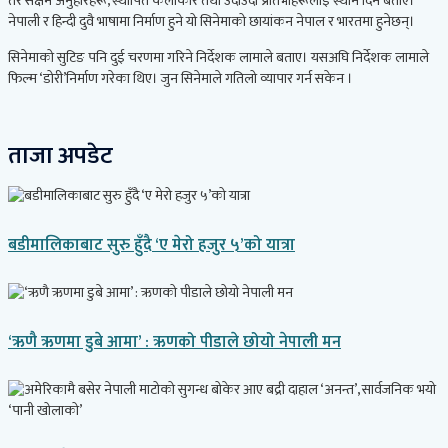
तर सक्षम अनुहारहरू, स्थापित कलाकार तथा उदाउँदा प्रतिभाहरूलाई स्थान दिने बताए।
नेपाली र हिन्दी दुवै भाषामा निर्माण हुने यो सिनेमाको छायांकन नेपाल र भारतमा हुनेछन्।
सिनेमाको सुटिङ पनि दुई चरणमा गरिने निर्देशक लामाले बताए। यसअघि निर्देशक लामाले
फिल्म ‘डोरी’निर्माण गरेका थिए। जुन सिनेमाले गतिलो व्यापार गर्न सकेन ।
ताजा अपडेट
बडीमालिकाबाट सुरु हुँदै ‘ए मेरो हजुर ५’को यात्रा
‘ऋणै ऋणमा डुबे आमा’ : ऋणको पीडाले छोयो नेपाली मन