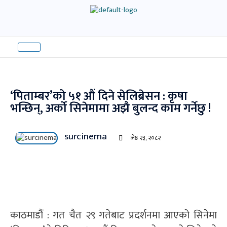
Skip
to
content
‘पिताम्बर’को ५१ औं दिने सेलिब्रेसन : कृषा
भन्छिन्, अर्को सिनेमामा अझै बुलन्द काम गर्नेछु !
surcinema
जेष्ठ २३, २०८२
काठमाडौं : गत चैत २९ गतेबाट प्रदर्शनमा आएको सिनेमा