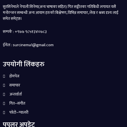
सुरसिनेमाले नेपाली सिनेमा(अन्य भाषाका सहित) गित सङ्गीतका गतिबिधी लगायत यसै
मनोरन्जन सम्बन्धी अन्य आयाम हरुको बिश्लेषण, विभिन्न समाचार, लेख र श्रब्य दृश्य लाई
समेत समेट्छ।
सम्पर्क : +९७७ ९८५१३४०७८३
ईमेल : surcinema1@gmail.com
उपयोगी लिंकहरु
होमपेज
समाचार
अन्तर्वार्ता
गित~संगीत
फोटो~ग्यालरी
पपुलर अपडेट