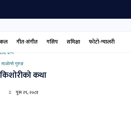
ी मन
टिकल
गीत-संगीत
गसिप
समिक्षा
फोटो-ग्यालरी
्री दाहाल ‘अनन्त’, सार्वजनिक भयो ‘पानी खोलाको’
ामा बन्ने
 माओत्से गुरुङ
का किशोरीको कथा
पुस २९, २०८१