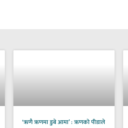
‘ऋणै ऋणमा डुबे आमा’ : ऋणको पीडाले