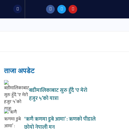
F
T
Y
a
w
o
c
i
u
e
t
t
b
t
u
o
e
b
o
r
e
k
ताजा अपडेट
बडीमालिकाबाट सुरु हुँदै ‘ए मेरो
हजुर ५’को यात्रा
‘ऋणै ऋणमा डुबे आमा’ : ऋणको पीडाले
छोयो नेपाली मन