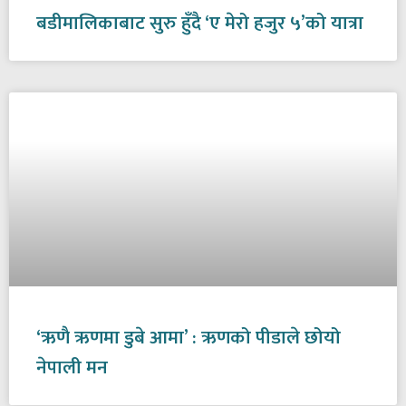
बडीमालिकाबाट सुरु हुँदै ‘ए मेरो हजुर ५’को यात्रा
‘ऋणै ऋणमा डुबे आमा’ : ऋणको पीडाले छोयो
नेपाली मन