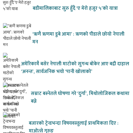
बडीमालिकाबाट सुरु हुँदै ‘ए मेरो हजुर ५’को यात्रा
‘ऋणै ऋणमा डुबे आमा’ : ऋणको पीडाले छोयो नेपाली
मन
अमेरिकामै बसेर नेपाली माटोको सुगन्ध बोकेर आए बद्री दाहाल
‘अनन्त’, सार्वजनिक भयो ‘पानी खोलाको’
सम्राट बस्नेतले घोषणा गरे ‘दुर्गा’, मिथोलोजिकल कथामा
बन्ने
बजारको ट्रेन्डभन्दा विषयवस्तुलाई प्राथमिकता दिए :
माओत्से गुरुङ