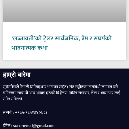
‘लज्जावती’को ट्रेलर सार्वजनिक, प्रेम र संघर्षको
भावनात्मक कथा
हाम्रो बारेमा
सुरसिनेमाले नेपाली सिनेमा(अन्य भाषाका सहित) गित सङ्गीतका गतिबिधी लगायत यसै
मनोरन्जन सम्बन्धी अन्य आयाम हरुको बिश्लेषण, विभिन्न समाचार, लेख र श्रब्य दृश्य लाई
समेत समेट्छ।
सम्पर्क : +९७७ ९८५१३४०७८३
ईमेल : surcinema1@gmail.com