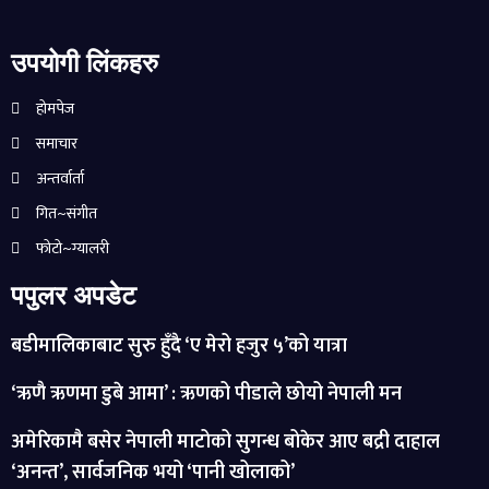
उपयोगी लिंकहरु
होमपेज
समाचार
अन्तर्वार्ता
गित~संगीत
फोटो~ग्यालरी
पपुलर अपडेट
बडीमालिकाबाट सुरु हुँदै ‘ए मेरो हजुर ५’को यात्रा
‘ऋणै ऋणमा डुबे आमा’ : ऋणको पीडाले छोयो नेपाली मन
अमेरिकामै बसेर नेपाली माटोको सुगन्ध बोकेर आए बद्री दाहाल
‘अनन्त’, सार्वजनिक भयो ‘पानी खोलाको’