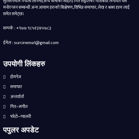
सुरसिनेमाले नेपाली सिनेमा(अन्य भाषाका सहित) गित सङ्गीतका गतिबिधी लगायत यसै
मनोरन्जन सम्बन्धी अन्य आयाम हरुको बिश्लेषण, विभिन्न समाचार, लेख र श्रब्य दृश्य लाई
समेत समेट्छ।
सम्पर्क : +९७७ ९८५१३४०७८३
ईमेल : surcinema1@gmail.com
उपयोगी लिंकहरु
होमपेज
समाचार
अन्तर्वार्ता
गित~संगीत
फोटो~ग्यालरी
पपुलर अपडेट