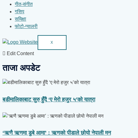
गीत-संगीत
गसिप
समिक्षा
फोटो-ग्यालरी
X
Edit Content
ताजा अपडेट
बडीमालिकाबाट सुरु हुँदै ‘ए मेरो हजुर ५’को यात्रा
‘ऋणै ऋणमा डुबे आमा’ : ऋणको पीडाले छोयो नेपाली मन