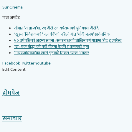
Skip
Sur Cinema
to
content
ताजा अपडेट
सौगात ‘साम्राज्य’मा, २५ देखि ८० वर्षसम्मको भूमिकामा देखिँदै
‘खुस्मा’ निर्देशकको ‘जलाकी’को पहिलो गीत ‘चाँदी जलप’ सार्वजनिक
५० वर्षपछिको अदम्य सपना : सगरमाथाको जोखिमपूर्ण यात्रामा ‘रोड टु एभरेस्ट’
‘बा : एक योद्धा’को नयाँ गीतमा केकी र करणको नृत्य
‘महाराजधिराज’का लागि पुष्पको सिक्स प्याक अवतार
Facebook
Twitter
Youtube
Edit Content
होमपेज
समाचार