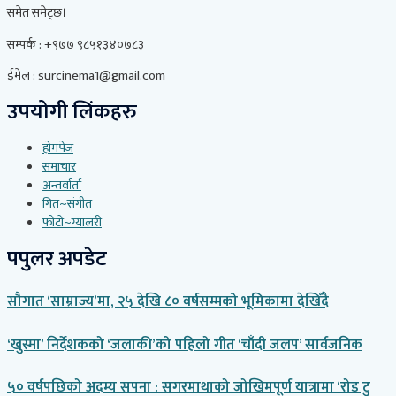
समेत समेट्छ।
सम्पर्क : +९७७ ९८५१३४०७८३
ईमेल : surcinema1@gmail.com
उपयोगी लिंकहरु
होमपेज
समाचार
अन्तर्वार्ता
गित~संगीत
फोटो~ग्यालरी
पपुलर अपडेट
सौगात ‘साम्राज्य’मा, २५ देखि ८० वर्षसम्मको भूमिकामा देखिँदै
‘खुस्मा’ निर्देशकको ‘जलाकी’को पहिलो गीत ‘चाँदी जलप’ सार्वजनिक
५० वर्षपछिको अदम्य सपना : सगरमाथाको जोखिमपूर्ण यात्रामा ‘रोड टु