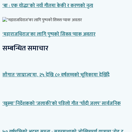
‘बा : एक योद्धा’को नयाँ गीतमा केकी र करणको नृत्य
‘महाराजधिराज’का लागि पुष्पको सिक्स प्याक अवतार
सम्बन्धित समाचार
सौगात ‘साम्राज्य’मा, २५ देखि ८० वर्षसम्मको भूमिकामा देखिँदै
‘खुस्मा’ निर्देशकको ‘जलाकी’को पहिलो गीत ‘चाँदी जलप’ सार्वजनिक
५० वर्षपछिको अदम्य सपना : सगरमाथाको जोखिमपूर्ण यात्रामा ‘रोड टु