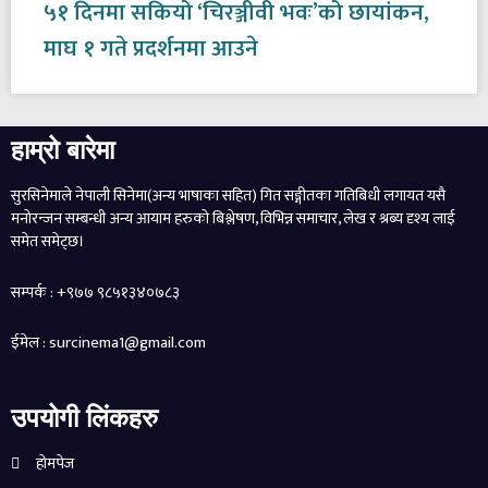
५१ दिनमा सकियो ‘चिरञ्जीवी भवः’को छायांकन,
माघ १ गते प्रदर्शनमा आउने
हाम्रो बारेमा
सुरसिनेमाले नेपाली सिनेमा(अन्य भाषाका सहित) गित सङ्गीतका गतिबिधी लगायत यसै
मनोरन्जन सम्बन्धी अन्य आयाम हरुको बिश्लेषण, विभिन्न समाचार, लेख र श्रब्य दृश्य लाई
समेत समेट्छ।
सम्पर्क : +९७७ ९८५१३४०७८३
ईमेल : surcinema1@gmail.com
उपयोगी लिंकहरु
होमपेज