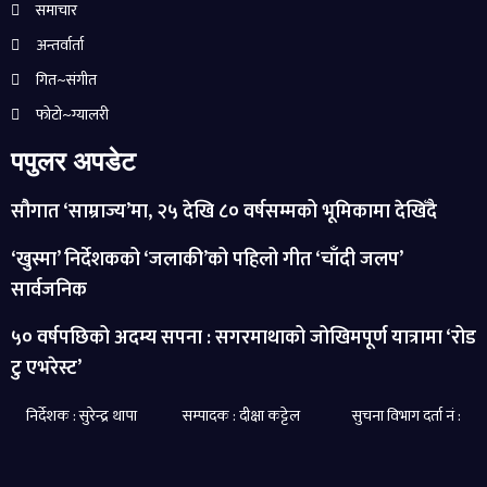
समाचार
अन्तर्वार्ता
गित~संगीत
फोटो~ग्यालरी
पपुलर अपडेट
सौगात ‘साम्राज्य’मा, २५ देखि ८० वर्षसम्मको भूमिकामा देखिँदै
‘खुस्मा’ निर्देशकको ‘जलाकी’को पहिलो गीत ‘चाँदी जलप’
सार्वजनिक
५० वर्षपछिको अदम्य सपना : सगरमाथाको जोखिमपूर्ण यात्रामा ‘रोड
टु एभरेस्ट’
निर्देशक : सुरेन्द्र थापा सम्पादक : दीक्षा कट्टेल सुचना विभाग दर्ता नं :