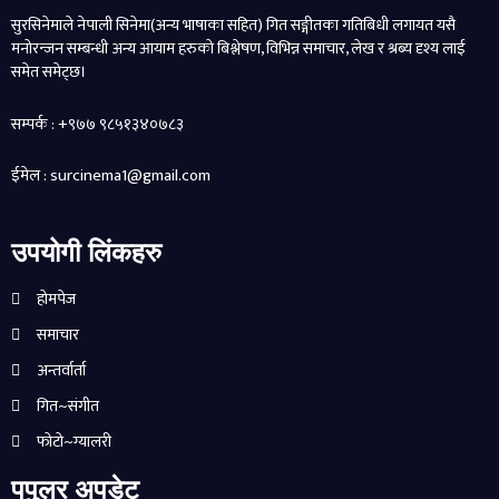
सुरसिनेमाले नेपाली सिनेमा(अन्य भाषाका सहित) गित सङ्गीतका गतिबिधी लगायत यसै
मनोरन्जन सम्बन्धी अन्य आयाम हरुको बिश्लेषण, विभिन्न समाचार, लेख र श्रब्य दृश्य लाई
समेत समेट्छ।
सम्पर्क : +९७७ ९८५१३४०७८३
ईमेल : surcinema1@gmail.com
उपयोगी लिंकहरु
होमपेज
समाचार
अन्तर्वार्ता
गित~संगीत
फोटो~ग्यालरी
पपुलर अपडेट