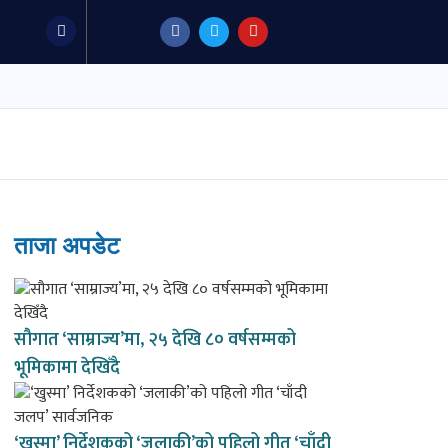
F
T
Y
a
w
o
c
i
u
e
t
t
b
t
u
o
e
b
o
r
e
k
ताजा अपडेट
सौगात ‘साम्राज्य’मा, २५ देखि ८० वर्षसम्मको
भूमिकामा देखिँदै
‘खुस्मा’ निर्देशकको ‘जलाकी’को पहिलो गीत ‘चाँदी