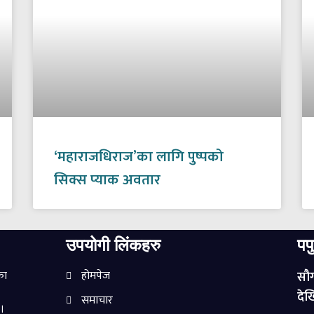
‘महाराजधिराज’का लागि पुष्पको
सिक्स प्याक अवतार
उपयोगी लिंकहरु
पप
का
होमपेज
सौग
देखि
समाचार
छ।