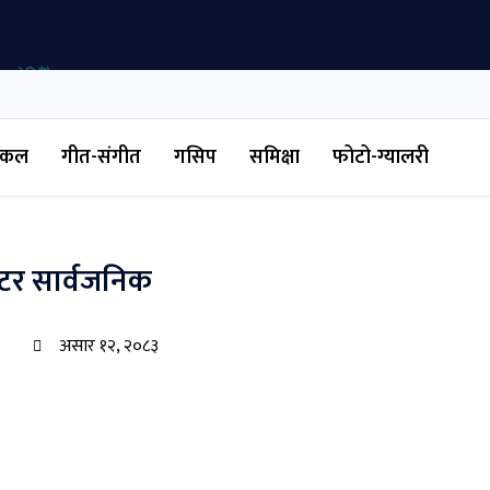
ा देखिँदै
जलप’ सार्वजनिक
टिकल
गीत-संगीत
गसिप
समिक्षा
फोटो-ग्यालरी
ात्रामा ‘रोड टु एभरेस्ट’
स्टर सार्वजनिक
असार १२, २०८३