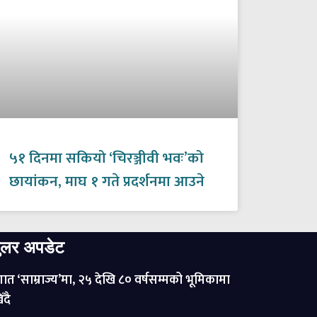
५१ दिनमा सकियो ‘चिरञ्जीवी भवः’को
छायांकन, माघ १ गते प्रदर्शनमा आउने
ुलर अपडेट
ात ‘साम्राज्य’मा, २५ देखि ८० वर्षसम्मको भूमिकामा
ँदै