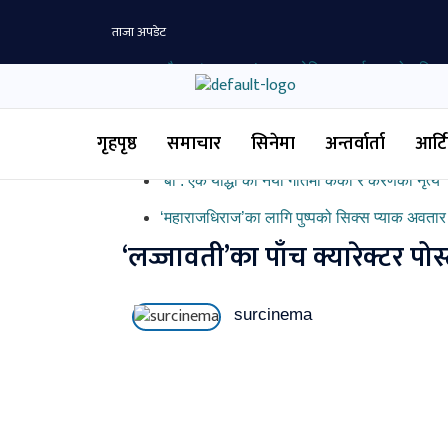
Skip
ताजा अपडेट
to
content
सौगात ‘साम्राज्य’मा, २५ देखि ८० वर्षसम्मको भूमिकाम
‘खुस्मा’ निर्देशकको ‘जलाकी’को पहिलो गीत ‘चाँदी 
गृहपृष्ठ
समाचार
सिनेमा
अन्तर्वार्ता
आर्
५० वर्षपछिको अदम्य सपना : सगरमाथाको जोखिमपूर्ण य
‘बा : एक योद्धा’को नयाँ गीतमा केकी र करणको नृत्य
‘महाराजधिराज’का लागि पुष्पको सिक्स प्याक अवतार
‘लज्जावती’का पाँच क्यारेक्टर पो
surcinema