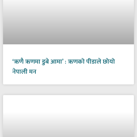
‘ऋणै ऋणमा डुबे आमा’ : ऋणको पीडाले छोयो
नेपाली मन