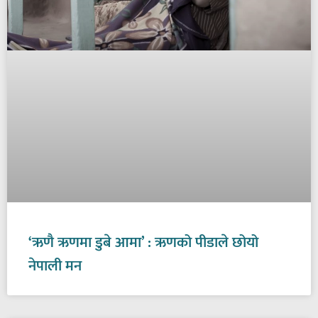
‘ऋणै ऋणमा डुबे आमा’ : ऋणको पीडाले छोयो
नेपाली मन