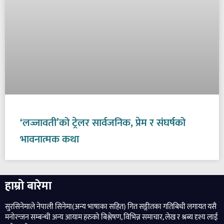
‘लज्जावती’को ट्रेलर सार्वजनिक, प्रेम र संघर्षको
भावनात्मक कथा
हाम्रो बारेमा
सुरसिनेमाले नेपाली सिनेमा(अन्य भाषाका सहित) गित सङ्गीतका गतिबिधी लगायत यसै
मनोरन्जन सम्बन्धी अन्य आयाम हरुको बिश्लेषण, विभिन्न समाचार, लेख र श्रब्य दृश्य लाई