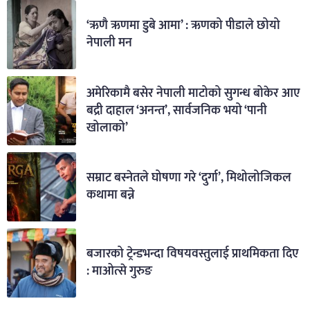
‘ऋणै ऋणमा डुबे आमा’ : ऋणको पीडाले छोयो
नेपाली मन
अमेरिकामै बसेर नेपाली माटोको सुगन्ध बोकेर आए
बद्री दाहाल ‘अनन्त’, सार्वजनिक भयो ‘पानी
खोलाको’
सम्राट बस्नेतले घोषणा गरे ‘दुर्गा’, मिथोलोजिकल
कथामा बन्ने
बजारको ट्रेन्डभन्दा विषयवस्तुलाई प्राथमिकता दिए
: माओत्से गुरुङ