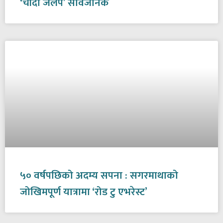
‘चाँदी जलप’ सार्वजनिक
५० वर्षपछिको अदम्य सपना : सगरमाथाको
जोखिमपूर्ण यात्रामा ‘रोड टु एभरेस्ट’