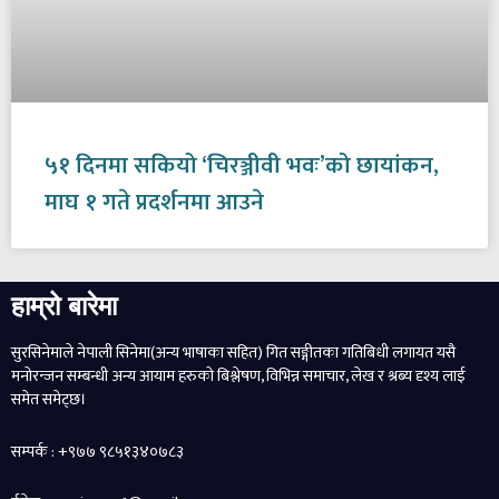
५१ दिनमा सकियो ‘चिरञ्जीवी भवः’को छायांकन,
माघ १ गते प्रदर्शनमा आउने
हाम्रो बारेमा
सुरसिनेमाले नेपाली सिनेमा(अन्य भाषाका सहित) गित सङ्गीतका गतिबिधी लगायत यसै
मनोरन्जन सम्बन्धी अन्य आयाम हरुको बिश्लेषण, विभिन्न समाचार, लेख र श्रब्य दृश्य लाई
समेत समेट्छ।
सम्पर्क : +९७७ ९८५१३४०७८३