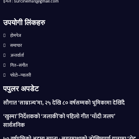
ईमेल : surcinema1@gmail.com
उपयोगी लिंकहरु
होमपेज
समाचार
अन्तर्वार्ता
गित~संगीत
फोटो~ग्यालरी
पपुलर अपडेट
सौगात ‘साम्राज्य’मा, २५ देखि ८० वर्षसम्मको भूमिकामा देखिँदै
‘खुस्मा’ निर्देशकको ‘जलाकी’को पहिलो गीत ‘चाँदी जलप’
सार्वजनिक
५० वर्षपछिको अदम्य सपना : सगरमाथाको जोखिमपूर्ण यात्रामा ‘रोड