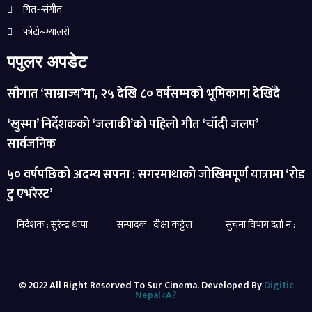
गित~संगीत
फोटो~ग्यालरी
पपुलर अपडेट
सौगात ‘साम्राज्य’मा, २५ देखि ८० वर्षसम्मको भूमिकामा देखिँदै
‘खुस्मा’ निर्देशकको ‘जलाकी’को पहिलो गीत ‘चाँदी जलप’
सार्वजनिक
५० वर्षपछिको अदम्य सपना : सगरमाथाको जोखिमपूर्ण यात्रामा ‘रोड
टु एभरेस्ट’
निर्देशक : सुरेन्द्र थापा सम्पादक : दीक्षा कट्टेल सुचना विभाग दर्ता नं :
© 2022 All Right Reserved To Sur Cinema. Developed By
Digitic
Nepal<a?