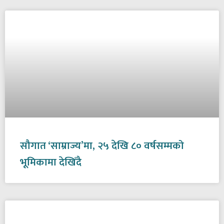
सौगात ‘साम्राज्य’मा, २५ देखि ८० वर्षसम्मको
भूमिकामा देखिँदै