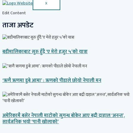
X
Edit Content
ताजा अपडेट
बडीमालिकाबाट सुरु हुँदै ‘ए मेरो हजुर ५’को यात्रा
‘ऋणै ऋणमा डुबे आमा’ : ऋणको पीडाले छोयो नेपाली मन
अमेरिकामै बसेर नेपाली माटोको सुगन्ध बोकेर आए बद्री दाहाल ‘अनन्त’,
सार्वजनिक भयो ‘पानी खोलाको’