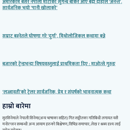
अमेरिकामै बसेर नेपाली माटोको सुगन्ध बोकेर आए बद्री दाहाल ‘अनन्त’,
सार्वजनिक भयो ‘पानी खोलाको’
सम्राट बस्नेतले घोषणा गरे ‘दुर्गा’, मिथोलोजिकल कथामा बन्ने
बजारको ट्रेन्डभन्दा विषयवस्तुलाई प्राथमिकता दिए : माओत्से गुरुङ
‘लज्जावती’को ट्रेलर सार्वजनिक, प्रेम र संघर्षको भावनात्मक कथा
हाम्रो बारेमा
सुरसिनेमाले नेपाली सिनेमा(अन्य भाषाका सहित) गित सङ्गीतका गतिबिधी लगायत यसै
मनोरन्जन सम्बन्धी अन्य आयाम हरुको बिश्लेषण, विभिन्न समाचार, लेख र श्रब्य दृश्य लाई