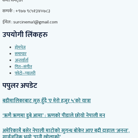
समेत समेट्छ।
सम्पर्क : +९७७ ९८५१३४०७८३
ईमेल : surcinema1@gmail.com
उपयोगी लिंकहरु
होमपेज
समाचार
अन्तर्वार्ता
गित~संगीत
फोटो~ग्यालरी
पपुलर अपडेट
बडीमालिकाबाट सुरु हुँदै ‘ए मेरो हजुर ५’को यात्रा
‘ऋणै ऋणमा डुबे आमा’ : ऋणको पीडाले छोयो नेपाली मन
अमेरिकामै बसेर नेपाली माटोको सुगन्ध बोकेर आए बद्री दाहाल ‘अनन्त’,
सार्वजनिक भयो ‘पानी खोलाको’